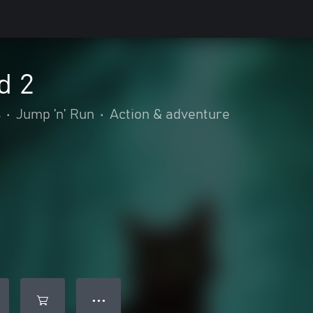
d 2
s
•
Jump ’n’ Run
•
Action & adventure
● ● ●