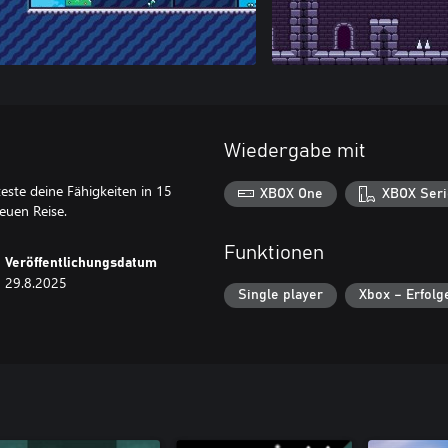
Wiedergabe mit
este deine Fähigkeiten in 15
XBOX One
XBOX Seri
euen Reise.
Funktionen
Veröffentlichungsdatum
29.8.2025
Single player
Xbox – Erfolg