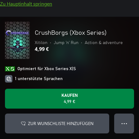
Zu Hauptinhalt springen
CrushBorgs (Xbox Series)
Xitilon
•
Jump ’n’ Run
•
Action & adventure
4,99 €
Optimiert für Xbox Series X|S
1 unterstützte Sprachen
KAUFEN
4,99 €
ZUR WUNSCHLISTE HINZUFÜGEN
● ● ●