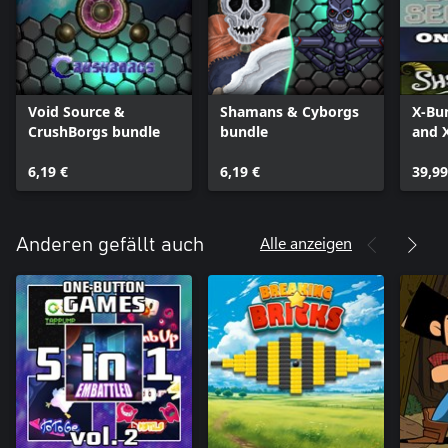
Void Source &
Shamans & Cyborgs
X-Bu
CrushBorgs bundle
bundle
and 
bund
6,19 €
6,19 €
39,99
Alle anzeigen
Anderen gefällt auch