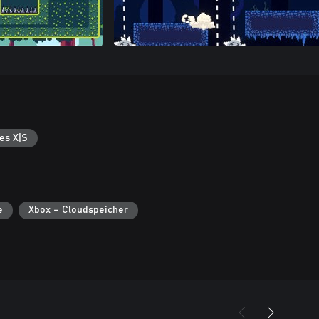
es X|S
e
Xbox – Cloudspeicher