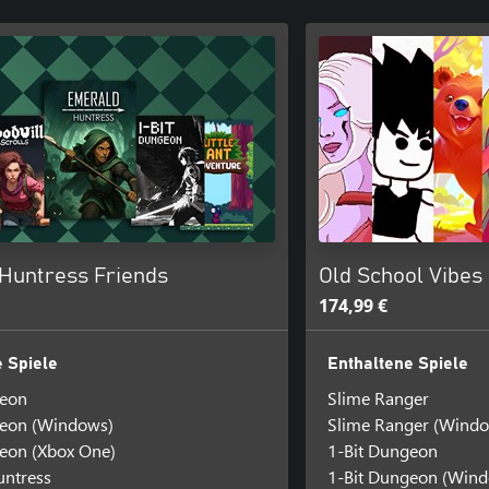
Huntress Friends
Old School Vibes
174,99 €
 Spiele
Enthaltene Spiele
geon
Slime Ranger
geon (Windows)
Slime Ranger (Wind
eon (Xbox One)
1-Bit Dungeon
untress
1-Bit Dungeon (Win