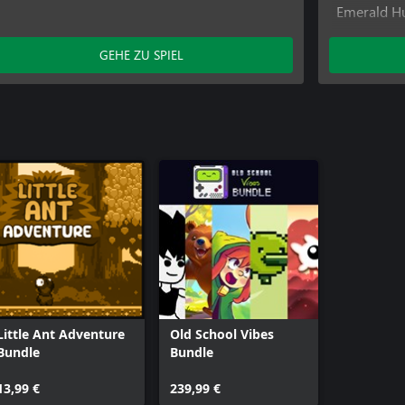
Emerald H
Emerald Hu
Factory Es
GEHE ZU SPIEL
Factory Es
Frozen Gau
Goodwill S
Goodwill S
Goodwill S
Little Ant 
Little Ant
Little Ant
Little Ant Adventure
Old School Vibes
Bundle
Bundle
13,99 €
239,99 €