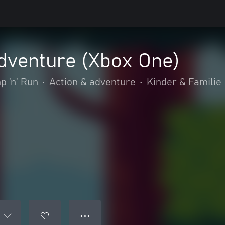
Adventure (Xbox One)
p ’n’ Run
•
Action & adventure
•
Kinder & Familie
● ● ●