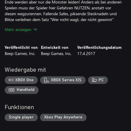
Ende werden aber nur die Monster leiden! Anders als bei anderen
Spielen muss der Spieler hier Gefahren NUTZEN, anstatt vor
diesen wegzurennen. Fallende Safes, piksende Stecknadeln und
Blitze verleihen dem Satz "Wer nicht wagt, der nicht gewinnt“
eine ganz neue Bedeutung.
Mehr anzeigen
• Magische Voodoo Welt: Stoße in die Tiefen einer verdrehten
und gefährlichen Welt vor, in der Vince über 30 detaillierte Ebene
Veröffentlicht von
Entwickelt von
Veröffentlichungsdatum
meistern muss, einschließlich mit Langusten gefüllte Sümpfe, mit
Beep Games, Inc.
Beep Games, Inc.
17.4.2017
Kobolden und Zombies überrannte Friedhöfe, ein fantastischen
Franzosenviertel und ein Netzwerk morastiger Kanalisationen.
Wiedergabe mit
• Fahrzeuge und Minispiele: Während sich das Spiel entfaltet,
muss Vince eine Reihe von Fahrzeugen beherrschen und steuern,
XBOX One
XBOX Series X|S
PC
darunter ein Fanboat, ein U-Boot, ein Flugzeug und sogar eine
Ratte gibt nimmt ihn einmal mit. Vince muss ein kniffliges
Handheld
Minispiel nach dem anderen absolvieren, um seine Aufgabe
abzuschließen.
Funktionen
• Dynamische Besetzung von Charakteren: Jedes Abenteuer
Single player
Xbox Play Anywhere
braucht solche verdrießlichen Charaktere. Schräge Kreaturen mit
dem für New Orleans typischen Charme warten an jeder Ecke auf
dich. Vince trifft auf viele unterschiedliche Gestalten, von Ginger