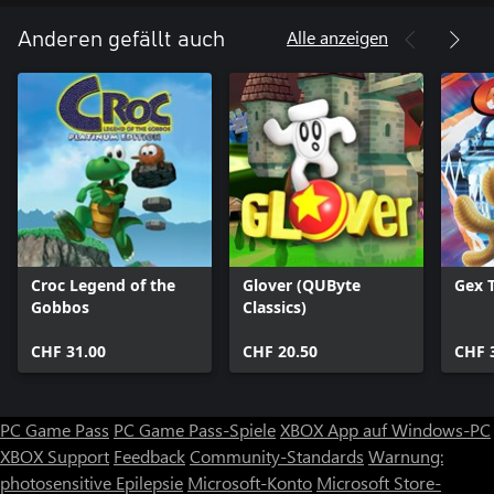
Dead Men bis hin zu einem Paar berauschter Gaspumpen, die
Alle anzeigen
Anderen gefällt auch
Croc Legend of the
Glover (QUByte
Gex T
Gobbos
Classics)
CHF 31.00
CHF 20.50
CHF 
PC Game Pass
PC Game Pass-Spiele
XBOX App auf Windows-PC
XBOX Support
Feedback
Community-Standards
Warnung:
photosensitive Epilepsie
Microsoft-Konto
Microsoft Store-