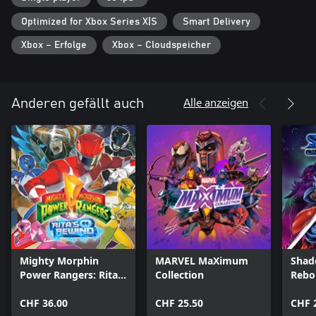
Optimized for Xbox Series X|S
Smart Delivery
Xbox – Erfolge
Xbox – Cloudspeicher
Alle anzeigen
Anderen gefällt auch
Mighty Morphin
MARVEL MaXimum
Shado
Power Rangers: Rita's
Collection
Rebo
Rewind
CHF 36.00
CHF 25.50
CHF 