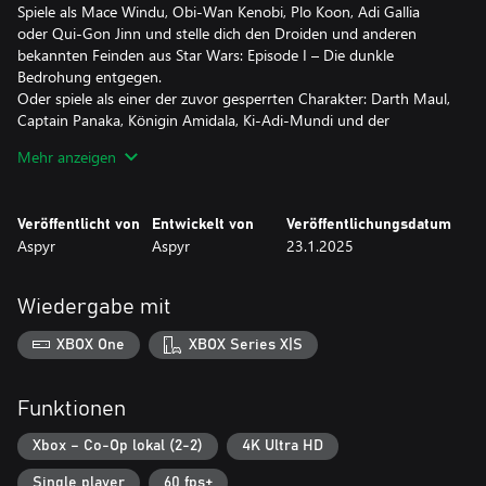
Spiele als Mace Windu, Obi-Wan Kenobi, Plo Koon, Adi Gallia
oder Qui-Gon Jinn und stelle dich den Droiden und anderen
bekannten Feinden aus Star Wars: Episode I – Die dunkle
Bedrohung entgegen.
Oder spiele als einer der zuvor gesperrten Charakter: Darth Maul,
Captain Panaka, Königin Amidala, Ki-Adi-Mundi und der
Kampfdroide sind nun von Anfang an verfügbar!
Mehr anzeigen
Spiele mit Freunden im klassischen Couch-Koop
Kämpfe dich Seite an Seite mit einem Gefährten im 2-Spieler-
Veröffentlicht von
Entwickelt von
Veröffentlichungsdatum
Couch-Koop durch die gesamten 10 Level der Kampagne und
Aspyr
Aspyr
23.1.2025
durch die Bonus-Minispiele.
Klassisches & Neues Spiel+
Wiedergabe mit
Nutze klassische oder moderne Steuerungsbelegungen, wechsle
deine Lichtschwertfarbe, um sie dem Film anzupassen, komme in
XBOX One
XBOX Series X|S
den Genuss neuer spielbarer Charaktere wie dem Tusken-Räuber,
gib klassische Cheat-Codes ein wie den Großer-Kopf-Modus und
entdecke weitere Überraschungen zum 25. Jubiläum von Star
Funktionen
Wars: Episode I: Jedi Power Battles.
Xbox – Co-Op lokal (2-2)
4K Ultra HD
Single player
60 fps+