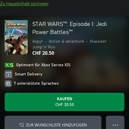
Zu Hauptinhalt springen
STAR WARS™: Episode I: Jedi
Power Battles™
Aspyr
•
Action & adventure
•
Klassiker
•
Jump ’n’ Run
CHF 20.50
Optimiert für Xbox Series X|S
Smart Delivery
7 unterstützte Sprachen
KAUFEN
CHF 20.50
ZUR WUNSCHLISTE HINZUFÜGEN
● ● ●