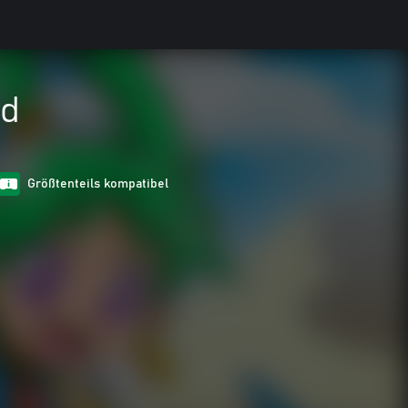
ld
Größtenteils kompatibel