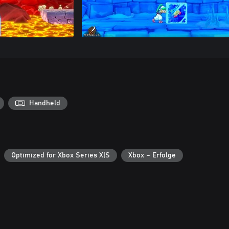
Handheld
Optimized for Xbox Series X|S
Xbox – Erfolge