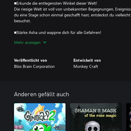
■Erkunde die entlegensten Winkel dieser Welt!
Die riesige Welt ist voll von unbekannten Begegnungen, Ereign
du eine Stage schon einmal geschafft hast, entdeckst du vielleich
besuchst.
■Stärke Asha und wappne dich für alle Gefahren!
Indem du Gegenstände und Ausrüstung kaufst, kannst du deine A
Mehr anzeigen
Verteidigungsfähigkeiten stärken.
Mach dich bereit, um dich den mächtigen Feinden zu stellen.
■ Ein herausforderndes Side-Scrolling-Actionspiel für Jedermann
Veröffentlicht von
Entwickelt von
Die Action ist schnell und herausfordernd, aber das Spiel ist so a
Bliss Brain Corporation
Monkey Craft
erneut versuchen kann.
■Das Erbe der Serie bleibt erhalten
Für "Wonder Boy - Asha in Monster World" hat sich das Origina
Entertainment zusammengefunden, um ein Spiel zu entwickeln, da
Anderen gefällt auch
treu bleibt. Das Team wird angeführt und geleitet vom Schöpfer 
Nishizawa, und unterstützt von Shinichi Sakamoto (Sound), Maki
Takanori Kurihara (Kreativ-Management).
Mehr Wonder Boy kann man nicht bekommen!