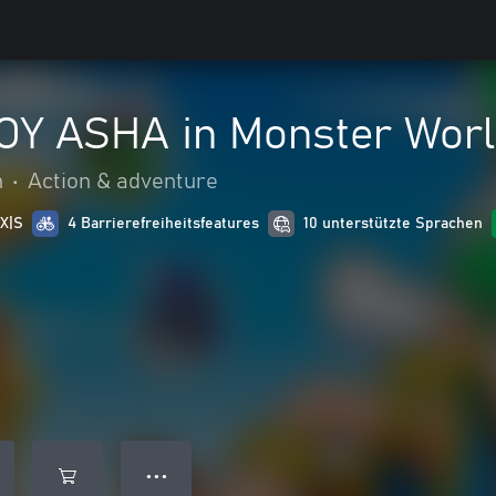
Y ASHA in Monster Wor
n
•
Action & adventure
 X|S
4 Barrierefreiheitsfeatures
10 unterstützte Sprachen
● ● ●