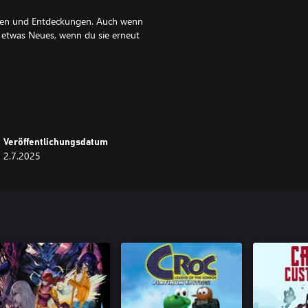
issen und Entdeckungen. Auch wenn
t etwas Neues, wenn du sie erneut
ngriffs- und
Veröffentlichungsdatum
bgestimmt, dass man es leicht
2.7.2025
lteam der ehemaligen Westone Bit
s dem Geist der Originalspiele
der Wonder Boy-Serie, Ryuichi
 Ōzora (Charakterdesign) und