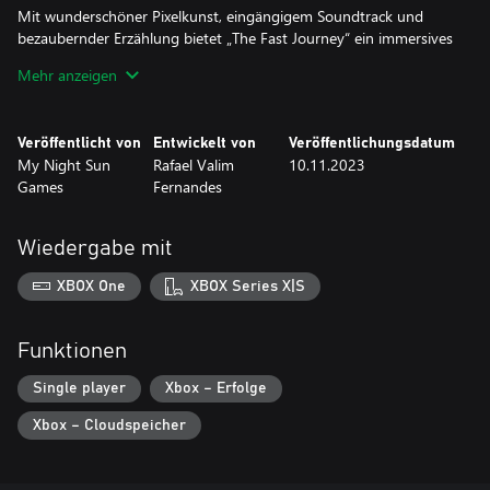
Mit wunderschöner Pixelkunst, eingängigem Soundtrack und
bezaubernder Erzählung bietet „The Fast Journey“ ein immersives
Erlebnis voller Emotionen.
Mehr anzeigen
Liebe und Überwindung. Machen Sie sich bereit, in die Action
einzutauchen und sich auf eine unvergessliche Reise zu begeben,
um Rafas Liebe in diesem 2D-Abenteuer voller Charme und
Veröffentlicht von
Entwickelt von
Veröffentlichungsdatum
Herausforderungen zu retten.
My Night Sun
Rafael Valim
10.11.2023
Games
Fernandes
Wiedergabe mit
XBOX One
XBOX Series X|S
Funktionen
Single player
Xbox – Erfolge
Xbox – Cloudspeicher