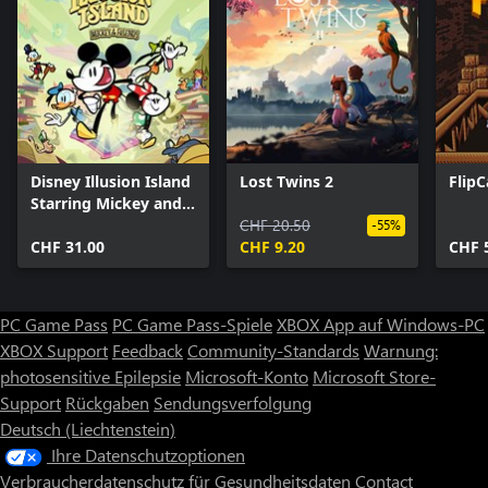
Disney Illusion Island
Lost Twins 2
FlipC
Starring Mickey and
Friends
CHF 20.50
-55%
CHF 31.00
CHF 9.20
CHF 
PC Game Pass
PC Game Pass-Spiele
XBOX App auf Windows-PC
XBOX Support
Feedback
Community-Standards
Warnung:
photosensitive Epilepsie
Microsoft-Konto
Microsoft Store-
Support
Rückgaben
Sendungsverfolgung
Deutsch (Liechtenstein)
Ihre Datenschutzoptionen
Verbraucherdatenschutz für Gesundheitsdaten
Contact