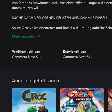
von Piranhas schwimmst und... Vielleicht triffst du sogar auf eine
durchkreuzen will!
SUCHE NACH VERLORENEN RELIKTEN UND SAMMLE PINSEL!
Spüre Orte voller Abenteuer und Rätsel auf, um unglaubliche Sch
Bürsten in jedem Level zu sammeln.
Mehr anzeigen
VIEL SPASS MIT DEN WITZIGEN TAD-COMICS!
Veröffentlicht von
Entwickelt von
Verfolge die Abenteuer von Tad Stones, Sara Lavrof, Jeff und Belz
Gammera Nest S.L.
Gammera Nest S.L.
im Spiel findest.
Anderen gefällt auch