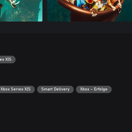
es X|S
 Xbox Series X|S
Smart Delivery
Xbox – Erfolge