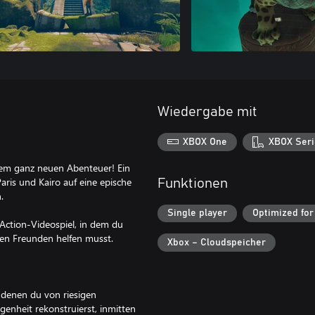
Wiedergabe mit
XBOX One
XBOX Seri
inem ganz neuen Abenteuer! Ein
aris und Kairo auf eine epische
Funktionen
.
Single player
Optimized for
-Action-Videospiel, in dem du
inen Freunden helfen musst.
Xbox – Cloudspeicher
 denen du von riesigen
genheit rekonstruierst, inmitten