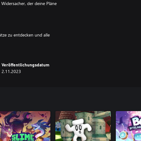
n Widersacher, der deine Pläne
ätze zu entdecken und alle
Veröffentlichungsdatum
oni in den lustigen Comics, die du
2.11.2023