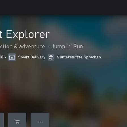
t Explorer
ction & adventure
•
Jump ’n’ Run
 X|S
Smart Delivery
6 unterstützte Sprachen
● ● ●