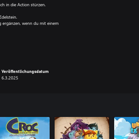
ch in die Action stürzen.
Edelstein.
tig ergänzen, wenn du mit einem
einer skurrilen offenen Welt.
ersionen von ihnen. Sobald sie
Veröffentlichungsdatum
6.3.2025