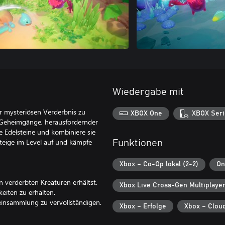
Wiedergabe mit
er mysteriösen Verderbnis zu
XBOX One
XBOX Seri
er Geheimgänge, herausfordernder
 Edelsteine und kombiniere sie
Steige im Level auf und kämpfe
Funktionen
Xbox – Co-Op lokal (2-2)
On
n verderbten Kreaturen erhältst.
Xbox Live Cross-Gen Multiplaye
keiten zu erhalten.
einsammlung zu vervollständigen.
Xbox – Erfolge
Xbox – Clou