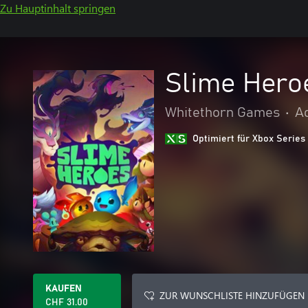
Zu Hauptinhalt springen
Slime Hero
Whitethorn Games
•
A
Optimiert für Xbox Series
KAUFEN
ZUR WUNSCHLISTE HINZUFÜGEN
CHF 31.00