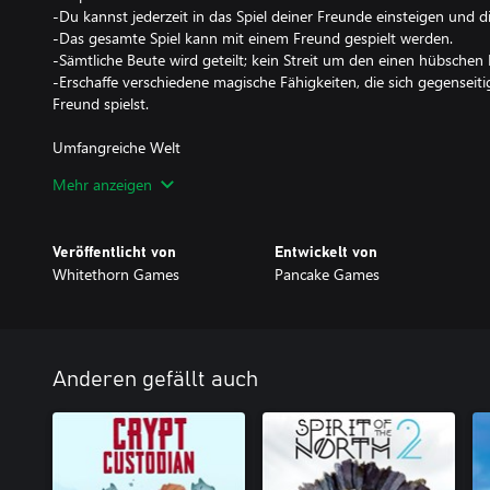
-Du kannst jederzeit in das Spiel deiner Freunde einsteigen und di
-Das gesamte Spiel kann mit einem Freund gespielt werden.
-Sämtliche Beute wird geteilt; kein Streit um den einen hübschen 
-Erschaffe verschiedene magische Fähigkeiten, die sich gegensei
Freund spielst.
Umfangreiche Welt
-Entdecke Geheimgänge und herausfordernde Rätsel-Dungeons in 
Mehr anzeigen
-Finde die sechs Götter des Reiches und besiege die verderbten V
befreit sind, werden sie dir auf deiner Suche helfen!
Veröffentlicht von
Entwickelt von
Whitethorn Games
Pancake Games
Anderen gefällt auch