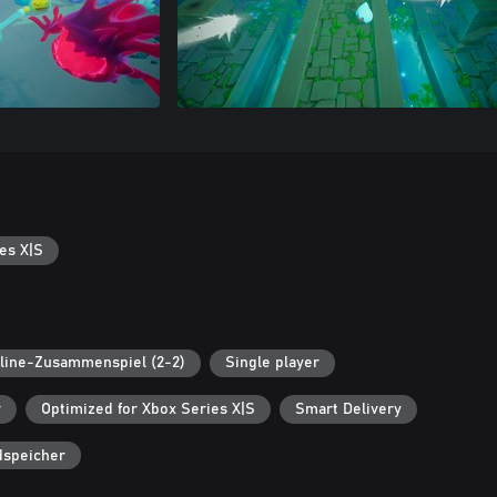
es X|S
line-Zusammenspiel (2-2)
Single player
r
Optimized for Xbox Series X|S
Smart Delivery
dspeicher