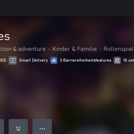
es
ction & adventure
•
Kinder & Familie
•
Rollenspie
 X|S
Smart Delivery
3 Barrierefreiheitsfeatures
10 un
● ● ●