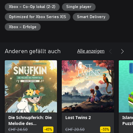
Xbox – Co-Op lokal (2-2)
Single player
Optimized for Xbox Series X|S
Smart Delivery
Xbox – Erfolge
Alle anzeigen
Anderen gefällt auch
Die Schnupferich: Die
Lost Twins 2
Islan
Melodie des
Puzz
Mumintals – Deluxe
CHF 24.50
CHF 20.50
-45%
-55%