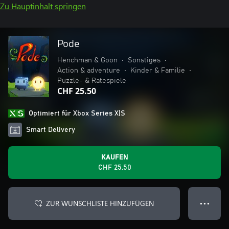
Zu Hauptinhalt springen
Pode
Henchman & Goon
•
Sonstiges
•
Action & adventure
•
Kinder & Familie
•
Puzzle- & Ratespiele
CHF 25.50
Optimiert für Xbox Series X|S
Smart Delivery
KAUFEN
CHF 25.50
ZUR WUNSCHLISTE HINZUFÜGEN
● ● ●