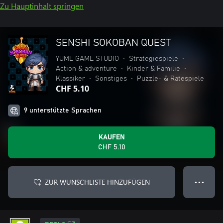
Zu Hauptinhalt springen
SENSHI SOKOBAN QUEST
YUME GAME STUDIO
•
Strategiespiele
•
Action & adventure
•
Kinder & Familie
•
Klassiker
•
Sonstiges
•
Puzzle- & Ratespiele
CHF 5.10
9 unterstützte Sprachen
KAUFEN
CHF 5.10
ZUR WUNSCHLISTE HINZUFÜGEN
● ● ●