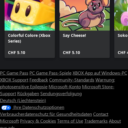
Colorful Colore (Xbox
Say Cheese!
Soko
Series)
CHF 5.10
CHF 5.10
CHF 
PC Game Pass
PC Game Pass-Spiele
XBOX App auf Windows-PC
XBOX Support
Feedback
Community-Standards
Warnung:
photosensitive Epilepsie
Microsoft-Konto
Microsoft Store-
Support
Rückgaben
Sendungsverfolgung
Deutsch (Liechtenstein)
Ihre Datenschutzoptionen
Verbraucherdatenschutz für Gesundheitsdaten
Contact
Microsoft
Privacy & Cookies
Terms of Use
Trademarks
About
our ads