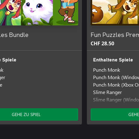
les Bundle
Fun Puzzles Pre
CHF 28.50
 Spiele
Enthaltene Spiele
nk
Punch Monk
ger
Punch Monk (Windo
e
Punch Monk (Xbox O
Slime Ranger
Slime Ranger (Wind
SokoNature
GEHE ZU SPIEL
GEHE