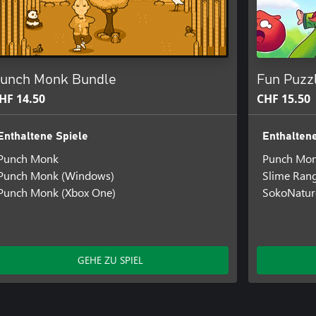
unch Monk Bundle
Fun Puzz
HF 14.50
CHF 15.50
Enthaltene Spiele
Enthaltene
Punch Monk
Punch Mo
Punch Monk (Windows)
Slime Ran
Punch Monk (Xbox One)
SokoNatur
GEHE ZU SPIEL