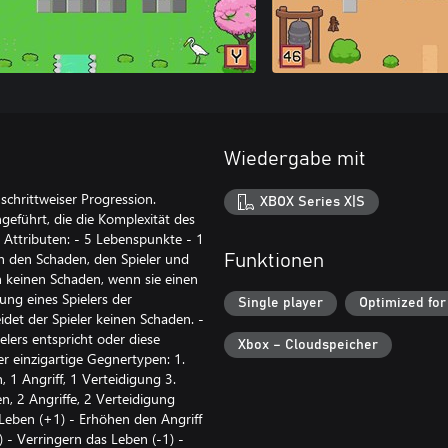
Wiedergabe mit
chrittweiser Progression.
XBOX Series X|S
eführt, die die Komplexität des
n Attributen: - 5 Lebenspunkte - 1
n den Schaden, den Spieler und
Funktionen
n keinen Schaden, wenn sie einen
ung eines Spielers der
Single player
Optimized for
eidet der Spieler keinen Schaden. -
lers entspricht oder diese
Xbox – Cloudspeicher
er einzigartige Gegnertypen: 1.
, 1 Angriff, 1 Verteidigung 3.
n, 2 Angriffe, 2 Verteidigung
 Leben (+1) - Erhöhen den Angriff
) - Verringern das Leben (-1) -