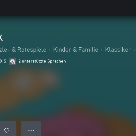
k
zle- & Ratespiele
•
Kinder & Familie
•
Klassiker
•
 X|S
2 unterstützte Sprachen
● ● ●