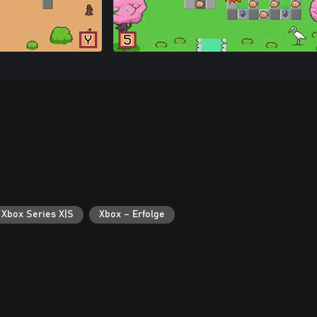
 Xbox Series X|S
Xbox – Erfolge