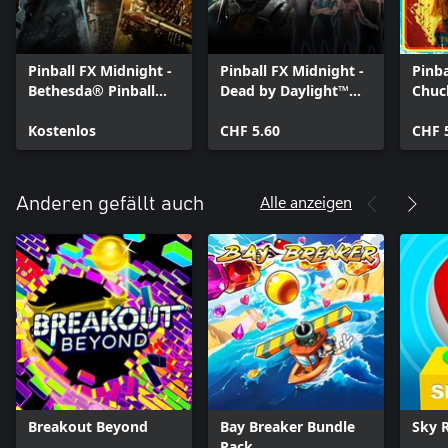
Pinball FX Midnight -
Pinball FX Midnight -
Pinba
Bethesda® Pinball
Dead by Daylight™
Chuck
Trial
Pinball
Pinba
Kostenlos
CHF 5.60
CHF 
Alle anzeigen
Anderen gefällt auch
Breakout Beyond
Bay Breaker Bundle
Sky R
Pack