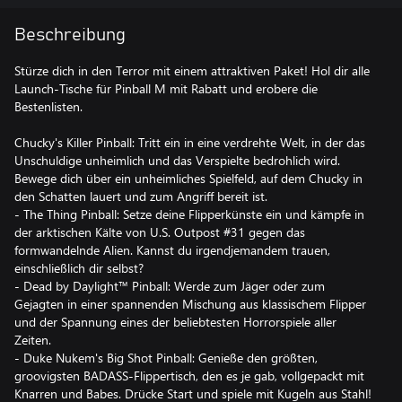
Beschreibung
Stürze dich in den Terror mit einem attraktiven Paket! Hol dir alle
Launch-Tische für Pinball M mit Rabatt und erobere die
Bestenlisten.
Chucky's Killer Pinball: Tritt ein in eine verdrehte Welt, in der das
Unschuldige unheimlich und das Verspielte bedrohlich wird.
Bewege dich über ein unheimliches Spielfeld, auf dem Chucky in
den Schatten lauert und zum Angriff bereit ist.
- The Thing Pinball: Setze deine Flipperkünste ein und kämpfe in
der arktischen Kälte von U.S. Outpost #31 gegen das
formwandelnde Alien. Kannst du irgendjemandem trauen,
einschließlich dir selbst?
- Dead by Daylight™️ Pinball: Werde zum Jäger oder zum
Gejagten in einer spannenden Mischung aus klassischem Flipper
und der Spannung eines der beliebtesten Horrorspiele aller
Zeiten.
- Duke Nukem's Big Shot Pinball: Genieße den größten,
groovigsten BADASS-Flippertisch, den es je gab, vollgepackt mit
Knarren und Babes. Drücke Start und spiele mit Kugeln aus Stahl!