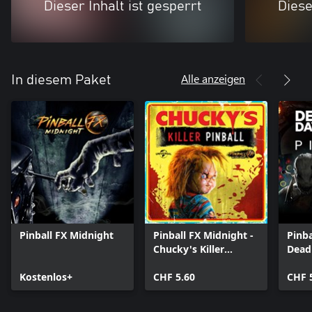
Dieser Inhalt ist gesperrt
Diese
Alle anzeigen
In diesem Paket
Pinball FX Midnight
Pinball FX Midnight -
Pinba
Chucky's Killer
Dead
Pinball
Pinba
Kostenlos+
CHF 5.60
CHF 