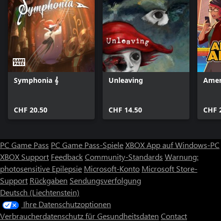
Symphonia 𝄞
Unleaving
Amer
CHF 20.50
CHF 14.50
CHF 
PC Game Pass
PC Game Pass-Spiele
XBOX App auf Windows-PC
XBOX Support
Feedback
Community-Standards
Warnung:
photosensitive Epilepsie
Microsoft-Konto
Microsoft Store-
Support
Rückgaben
Sendungsverfolgung
Deutsch (Liechtenstein)
Ihre Datenschutzoptionen
Verbraucherdatenschutz für Gesundheitsdaten
Contact