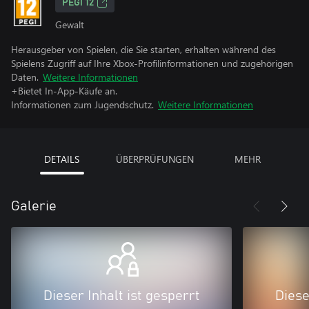
PEGI 12
Gewalt
Herausgeber von Spielen, die Sie starten, erhalten während des
Spielens Zugriff auf Ihre Xbox-Profilinformationen und zugehörigen
Daten.
Weitere Informationen
+Bietet In-App-Käufe an.
Informationen zum Jugendschutz.
Weitere Informationen
DETAILS
ÜBERPRÜFUNGEN
MEHR
Galerie
Dieser Inhalt ist gesperrt
Diese