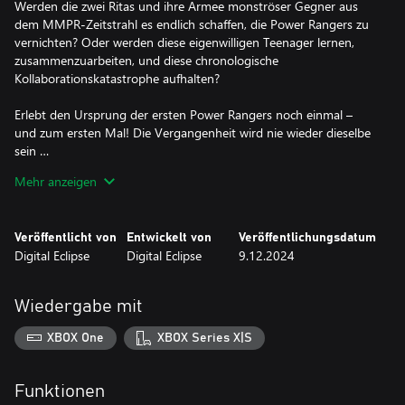
Werden die zwei Ritas und ihre Armee monströser Gegner aus
dem MMPR-Zeitstrahl es endlich schaffen, die Power Rangers zu
vernichten? Oder werden diese eigenwilligen Teenager lernen,
zusammenzuarbeiten, und diese chronologische
Kollaborationskatastrophe aufhalten?
Erlebt den Ursprung der ersten Power Rangers noch einmal –
und zum ersten Mal! Die Vergangenheit wird nie wieder dieselbe
sein …
Mehr anzeigen
FEATURES
– Aussehen und Atmosphäre erinnern mit der handgezeichneten
Veröffentlicht von
Entwickelt von
Veröffentlichungsdatum
Pixel-Art ganz klassisch an die 90er
Digital Eclipse
Digital Eclipse
9.12.2024
– Lieblingsgegner der Fans aus verschiedenen Staffeln der
beliebten Fernsehserie
– Ereignisse und Folgen, an die sich Fans noch aus der Sendung
Wiedergabe mit
erinnern, wurden neu aufgelegt
– Actionreiches Beat ’em up in 2D mit Schieß- und Fahrszenen im
XBOX One
XBOX Series X|S
Arcade-Stil
– Steuere alle Dinozords des Originals
– Setz dich ins Cockpit des legendären Megazords und besiege
Funktionen
riesige Bosse