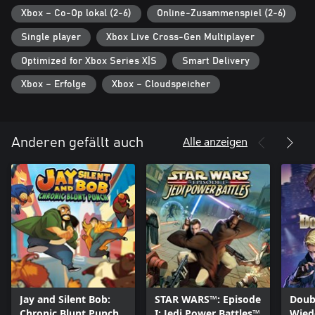
Xbox – Co-Op lokal (2-6)
Online-Zusammenspiel (2-6)
Single player
Xbox Live Cross-Gen Multiplayer
Optimized for Xbox Series X|S
Smart Delivery
Xbox – Erfolge
Xbox – Cloudspeicher
Alle anzeigen
Anderen gefällt auch
Jay and Silent Bob:
STAR WARS™: Episode
Doub
Chronic Blunt Punch
I: Jedi Power Battles™
Wied