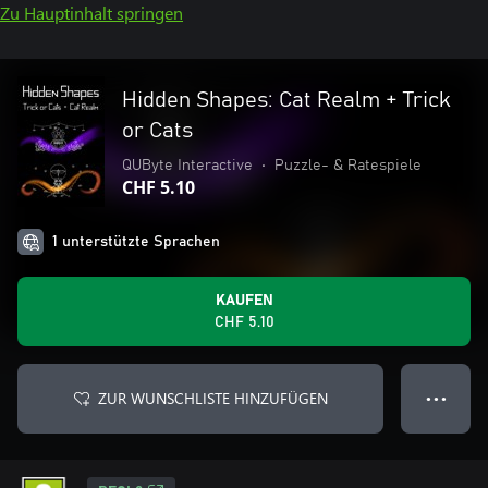
Zu Hauptinhalt springen
Hidden Shapes: Cat Realm + Trick
or Cats
QUByte Interactive
•
Puzzle- & Ratespiele
CHF 5.10
1 unterstützte Sprachen
KAUFEN
CHF 5.10
ZUR WUNSCHLISTE HINZUFÜGEN
● ● ●