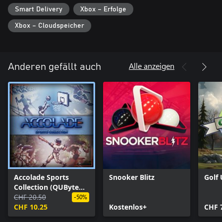
Smart Delivery
Xbox – Erfolge
Xbox – Cloudspeicher
Alle anzeigen
Anderen gefällt auch
Accolade Sports
Snooker Blitz
Golf
Collection (QUByte
Classics)
CHF 20.50
-50%
CHF 10.25
Kostenlos+
CHF 