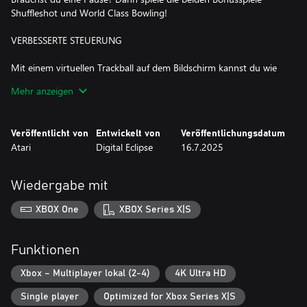
Shuffleshot und World Class Bowling!
VERBESSERTE STEUERUNG
Mit einem virtuellen Trackball auf dem Bildschirm kannst du wie
am Arcade-Automaten den perfekten Schlag vorbereiten sowie
Mehr anzeigen
deine Schwungstärke und Schlagrichtung anpassen. Je nach
Plattform kannst du auch per Gamepad, Touchscreen, Touchpad
oder Tastatur spielen.
Veröffentlicht von
Entwickelt von
Veröffentlichungsdatum
Atari
Digital Eclipse
16.7.2025
ÜBUNG MACHT DEN MEISTER
Musst du deine Fähigkeiten etwas aufpolieren? Im brandneuen
Wiedergabe mit
Übungsmodus hast du unbegrenzte Drives, Chips und Putts.
Und dank der neuen Mulligan-Funktion muss ein einzelner
XBOX One
XBOX Series X|S
schlechter Schlag nicht das Ende einer tollen Runde bedeuten.
Funktionen
Xbox – Multiplayer lokal (2-4)
4K Ultra HD
Single player
Optimized for Xbox Series X|S