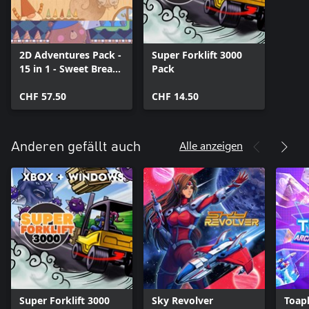
2D Adventures Pack -
Super Forklift 3000
15 in 1 - Sweet Bread
Pack
Games
CHF 57.50
CHF 14.50
Alle anzeigen
Anderen gefällt auch
Super Forklift 3000
Sky Revolver
Toap