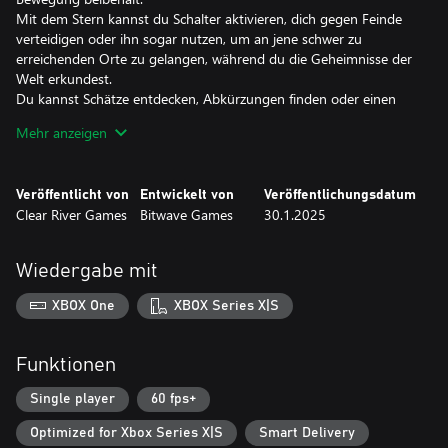
Mit dem Stern kannst du Schalter aktivieren, dich gegen Feinde
verteidigen oder ihn sogar nutzen, um an jene schwer zu
erreichenden Orte zu gelangen, während du die Geheimnisse der
Welt erkundest.
Du kannst Schätze entdecken, Abkürzungen finden oder einen
Geschwindigkeitsrekord aufstellen, indem du die Hüpf-Physik des
Mehr anzeigen
Sterns meisterst. Experimentiere damit, um das volle Potenzial
freizuschalten.
Dies ist ein Spiel mit echter Sternkraft!
Veröffentlicht von
Entwickelt von
Veröffentlichungsdatum
Clear River Games
Bitwave Games
30.1.2025
Ein legendärer Soundtrack
Der Komponist David Wise braucht eigentlich keine Vorstellung.
In seiner Arbeit am Soundtrack für Gimmick! 2 hat er sowohl
Wiedergabe mit
komplett neue Melodien verfasst als auch alte Klassiker neu
aufgearbeitet. Der Soundrack wurde kreativ dirigiert von Pelle
XBOX One
XBOX Series X|S
Cahndlerby und wurde zusammen mit Joel Bille live in Schweden
aufgenommen.
Funktionen
Retro-Party
Das Originalspiel Gimmick! wurde 1992 für die Famicom™
Single player
60 fps+
veröffentlicht. Es wurde lokalisiert und im Westen veröffentlicht –
Optimized for Xbox Series X|S
Smart Delivery
aber nur in Skandinavien. Dies und die Tatsache, dass die Physik-