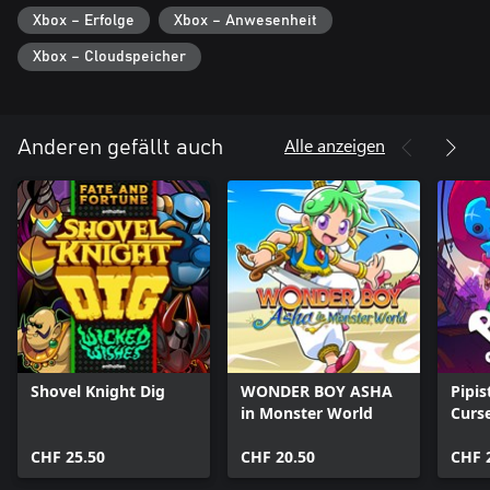
und Gameplay-Mechaniken des Spiels ihrer Zeit weit voraus
Xbox – Erfolge
Xbox – Anwesenheit
waren, machten das Spiel sowohl zur Legende als auch äußerst
beliebt. Aber mit Gimmick! 2 gibt es keinen Zweifel mehr: Dies ist
Xbox – Cloudspeicher
ein Spiel, das die ganze Welt erleben sollte.
Alle anzeigen
Anderen gefällt auch
Shovel Knight Dig
WONDER BOY ASHA
Pipis
in Monster World
Curs
CHF 25.50
CHF 20.50
CHF 