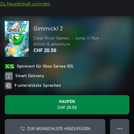
Zu Hauptinhalt springen
Gimmick! 2
Clear River Games
•
Jump ’n’ Run
•
Action & adventure
CHF 20.50
Optimiert für Xbox Series X|S
Smart Delivery
9 unterstützte Sprachen
KAUFEN
CHF 20.50
ZUR WUNSCHLISTE HINZUFÜGEN
● ● ●