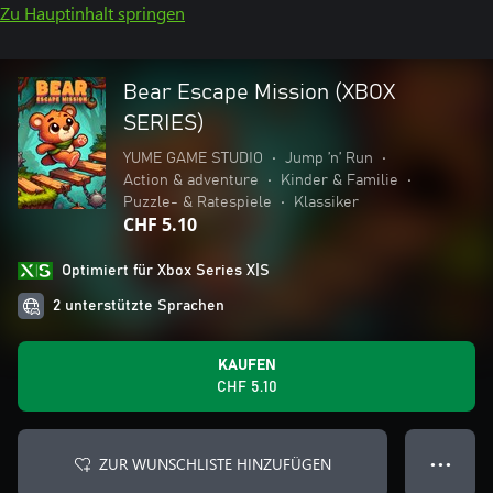
Zu Hauptinhalt springen
Bear Escape Mission (XBOX
SERIES)
YUME GAME STUDIO
•
Jump ’n’ Run
•
Action & adventure
•
Kinder & Familie
•
Puzzle- & Ratespiele
•
Klassiker
CHF 5.10
Optimiert für Xbox Series X|S
2 unterstützte Sprachen
KAUFEN
CHF 5.10
ZUR WUNSCHLISTE HINZUFÜGEN
● ● ●