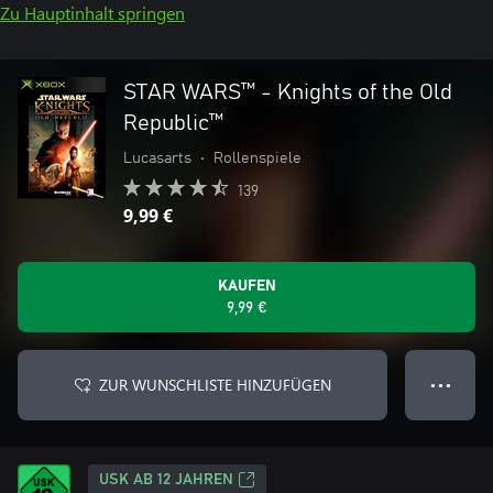
Zu Hauptinhalt springen
STAR WARS™ - Knights of the Old
Republic™
Lucasarts
•
Rollenspiele
139
9,99 €
KAUFEN
9,99 €
ZUR WUNSCHLISTE HINZUFÜGEN
● ● ●
USK AB 12 JAHREN