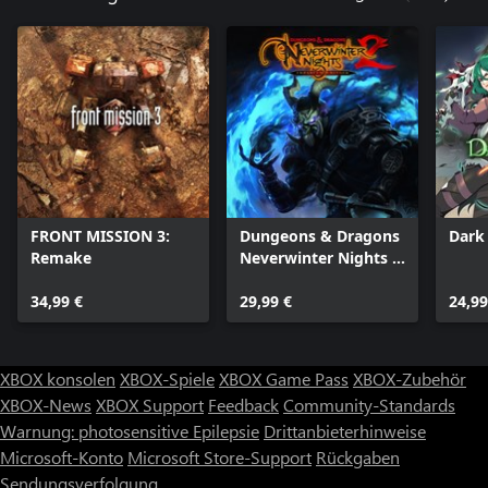
FRONT MISSION 3:
Dungeons & Dragons
Dark 
Remake
Neverwinter Nights 2:
Enhanced Edition
34,99 €
29,99 €
24,99
XBOX konsolen
XBOX-Spiele
XBOX Game Pass
XBOX-Zubehör
XBOX-News
XBOX Support
Feedback
Community-Standards
Warnung: photosensitive Epilepsie
Drittanbieterhinweise
Microsoft-Konto
Microsoft Store-Support
Rückgaben
Sendungsverfolgung