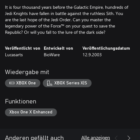
It is four thousand years before the Galactic Empire, hundreds of
Jedi Knights have fallen in battle against the ruthless Sith. You
are the last hope of the Jedi Order. Can you master the
legendary power of the Force™ on your quest to save the
Republic? Or will you fall to the lure of the dark side?
Veröffentlicht von
Entwickelt von
Veröffentlichungsdatum
Lucasarts
BioWare
12.9.2003
Wiedergabe mit
XBOX One
XBOX Series X|S
Funktionen
Xbox One X Enhanced
Alle anzeigen
Anderen gefällt auch