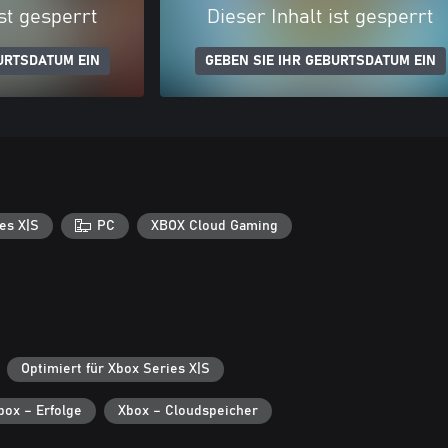
ist gesperrt
Dieser Inhalt ist gesperrt
URTSDATUM EIN
GEBEN SIE IHR GEBURTSDATUM EIN
es X|S
PC
XBOX Cloud Gaming
Optimiert für Xbox Series X|S
box – Erfolge
Xbox – Cloudspeicher