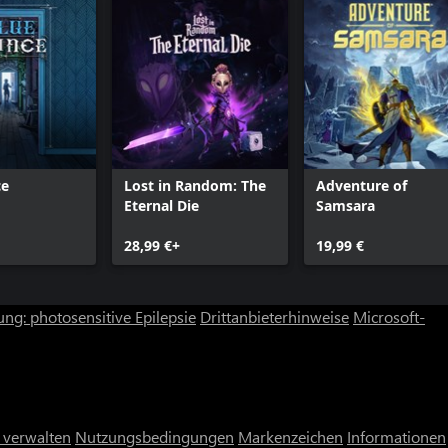
ce
Lost in Random: The
Adventure of
Eternal Die
Samsara
28,99 €+
19,99 €
ng: photosensitive Epilepsie
Drittanbieterhinweise
Microsoft-
 verwalten
Nutzungsbedingungen
Markenzeichen
Informationen