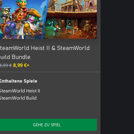
erborgener Schätze
rades an
mmenzustellen, die zu deinem
sum mit über 30 Stunden
teamWorld Heist II & SteamWorld
eine Crew durch tückische
uild Bundle
4,99 €
8,99 €+
Enthaltene Spiele
SteamWorld Heist II
SteamWorld Build
GEHE ZU SPIEL