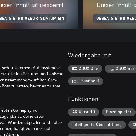
eser Inhalt ist gesperrt
Dieser Inhalt 
BEN SIE IHR GEBURTSDATUM EIN
GEBEN SIE IHR GEB
Wiedergabe mit
ut sich zusammen! Auf mysteriöse
XBOX One
XBOX Seri
 Metallgliedmaßen und mechanische
einer zusammengewürfelten Crew
Handheld
Bots zu retten, bevor es zu spät
Funktionen
beliebten Gameplay von
4K Ultra HD
Einzelspieler
Züge planst, deine Crew
ln von Wänden abprallen und nutze
Intelligente Übermittlung
X
r Sieg hängt von einer gut
 am Abzug.