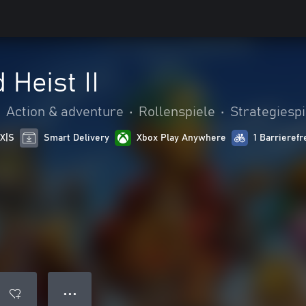
Heist II
•
Action & adventure
•
Rollenspiele
•
Strategiespi
 X|S
Smart Delivery
Xbox Play Anywhere
1 Barrierefr
● ● ●