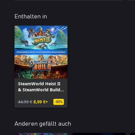
Enthalten in
SteamWorld Heist II
& SteamWorld Build
Bundle
44,99 €
8,99 €+
-80%
Anderen gefällt auch