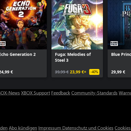
Echo Generation 2
Fuga: Melodies of
Blue Prin
Steel 3
24,99 €
39,99 €
23,99 €+
29,99 €
-40%
BOX-News
XBOX Support
Feedback
Community-Standards
Warnu
nden
Abo kündigen
Impressum
Datenschutz und Cookies
Cookies