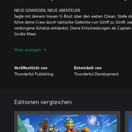
NEUE GEWÄSSER, NEUE ABENTEUER
Segle mit deinem treuen U-Boot über den weiten Ozean. Stelle di
führe deine Crew durch taktische Gefechte von Schiff zu Schiff, w
verborgene Schätze entdeckst. Deine Entscheidungen als Captain
Große Meer.
PASSE DEINE CREW AUF DEINE ART AN
Mehr anzeigen
Mit über 150 Waffen, Gebrauchsgegenständen und Schiffsverbess
zur Anpassung der Crew endlos. Rüste deinen Steambots für jede 
Scharfschützen oder einen hammerschwingenden Kraftprotz bevor
Veröffentlicht von
Entwickelt von
Crewmitglieder, Jobs, Fähigkeiten und Ausrüstung frei, um dein T
Thunderful Publishing
Thunderful Development
perfektionieren.
TAUCHE EIN IN EINE HANDGEFERTIGTE WELT
Begib dich in eine wunderschön gestaltete Welt voller einzigarti
Charaktere und einer fesselnden Geschichte. Und ja, Steam Powere
Editionen vergleichen
brandneuen Soundtrack, der dir noch lange nach dem Andocken d
wird. Mit über 30 Stunden Spielzeit wird dein Abenteuer so groß 
HAUPTMERKMALE: