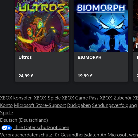
Ultros
BIOMORPH
24,99 €
19,99 €
XBOX konsolen
XBOX-Spiele
XBOX Game Pass
XBOX-Zubehör
X
Konto
Microsoft Store-Support
Rückgaben
Sendungsverfolgung
Spiele
Deutsch (Deutschland)
Ihre Datenschutzoptionen
Verbraucherdatenschutz für Gesundheitsdaten
An Microsoft we