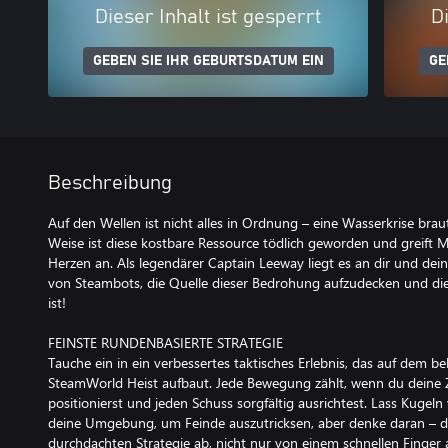
Dieser Inhalt ist gesperrt
Di
GEBEN SIE IHR GEBURTSDATUM EIN
GE
Beschreibung
Auf den Wellen ist nicht alles in Ordnung – eine Wasserkrise bra
Weise ist diese kostbare Ressource tödlich geworden und greift
Herzen an. Als legendärer Captain Leeway liegt es an dir und d
von Steambots, die Quelle dieser Bedrohung aufzudecken und die 
ist!
FEINSTE RUNDENBASIERTE STRATEGIE
Tauche ein in ein verbessertes taktisches Erlebnis, das auf dem 
SteamWorld Heist aufbaut. Jede Bewegung zählt, wenn du deine 
positionierst und jeden Schuss sorgfältig ausrichtest. Lass Kuge
deine Umgebung, um Feinde auszutricksen, aber denke daran – de
durchdachten Strategie ab, nicht nur von einem schnellen Finger