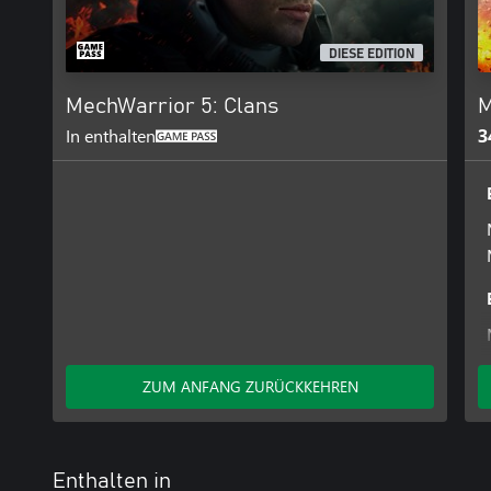
DIESE EDITION
MechWarrior 5: Clans
M
In enthalten
3
ZUM ANFANG ZURÜCKKEHREN
Enthalten in