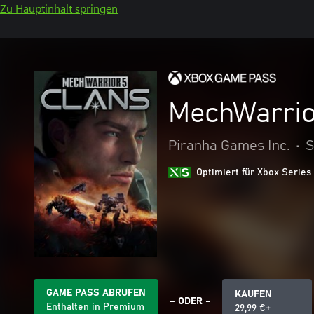
Zu Hauptinhalt springen
MechWarrio
Piranha Games Inc.
•
S
Optimiert für Xbox Series
GAME PASS ABRUFEN
KAUFEN
– ODER –
Enthalten in Premium
29,99 €+