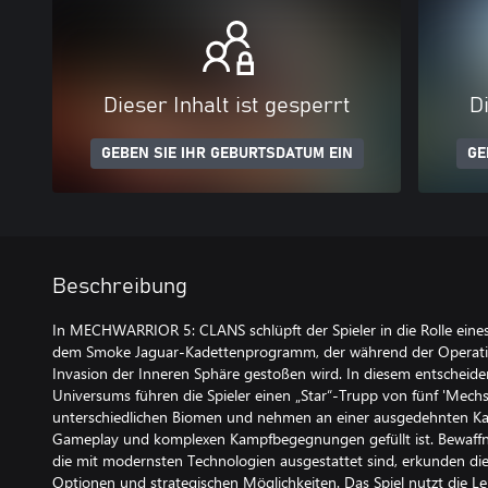
Dieser Inhalt ist gesperrt
Di
GEBEN SIE IHR GEBURTSDATUM EIN
GE
Beschreibung
In MECHWARRIOR 5: CLANS schlüpft der Spieler in die Rolle eines
dem Smoke Jaguar-Kadettenprogramm, der während der Operation
Invasion der Inneren Sphäre gestoßen wird. In diesem entsche
Universums führen die Spieler einen „Star“-Trupp von fünf 'Mechs
unterschiedlichen Biomen und nehmen an einer ausgedehnten Kam
Gameplay und komplexen Kampfbegegnungen gefüllt ist. Bewaffn
die mit modernsten Technologien ausgestattet sind, erkunden die 
Optionen und strategischen Möglichkeiten. Das Spiel nutzt die L