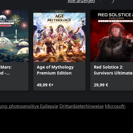
Alle anzeigen
 Mars:
Age of Mythology
Red Solstice 2:
d -
Premium Edition
Survivors Ultimate
Edition
Edition
49,99 €+
29,99 €
ng: photosensitive Epilepsie
Drittanbieterhinweise
Microsoft-