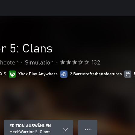
r 5: Clans
hooter
•
Simulation
•
132
 X|S
Xbox Play Anywhere
2 Barrierefreiheitsfeatures
EDITION AUSWÄHLEN
● ● ●
MechWarrior 5: Clans