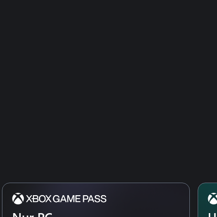
Nur PC
U