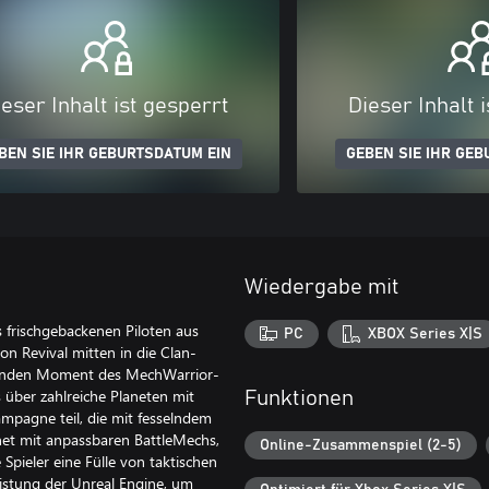
eser Inhalt ist gesperrt
Dieser Inhalt 
BEN SIE IHR GEBURTSDATUM EIN
GEBEN SIE IHR GEB
Wiedergabe mit
 frischgebackenen Piloten aus
PC
XBOX Series X|S
 Revival mitten in die Clan-
idenden Moment des MechWarrior-
 über zahlreiche Planeten mit
Funktionen
pagne teil, die mit fesselndem
et mit anpassbaren BattleMechs,
Online-Zusammenspiel (2-5)
Spieler eine Fülle von taktischen
eistung der Unreal Engine, um