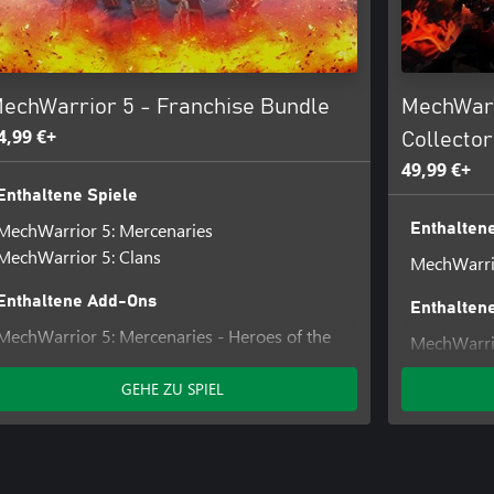
echWarrior 5 - Franchise Bundle
MechWarri
4,99 €+
Collector
49,99 €+
Enthaltene Spiele
MechWarrior 5: Mercenaries
Enthaltene
MechWarrior 5: Clans
MechWarrio
Enthaltene Add-Ons
Enthalten
MechWarrior 5: Mercenaries - Heroes of the
MechWarrior
Inner Sphere
Content
MechWarrior 5: Clans - Ghost Bear: Flash
GEHE ZU SPIEL
Storm