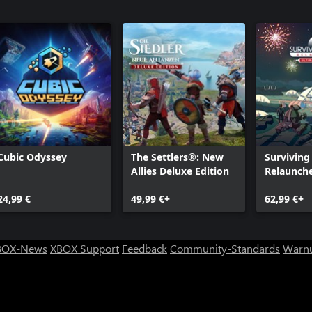
Cubic Odyssey
The Settlers®: New
Surviving
Allies Deluxe Edition
Relaunche
Ultimate 
24,99 €
49,99 €+
62,99 €+
BOX-News
XBOX Support
Feedback
Community-Standards
Warnu