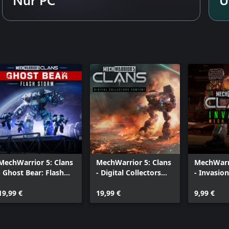
MechWarrior 5: Clans
MechWarrior 5: Clans
MechWarri
- Ghost Bear: Flash
- Digital Collectors
- Invasio
Storm
Content
Patterns
19,99 €
19,99 €
9,99 €