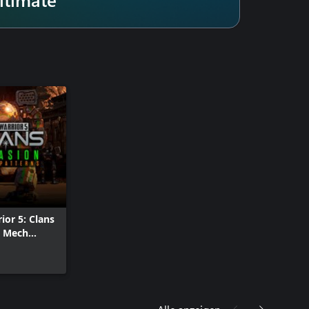
or 5: Clans
n Mech