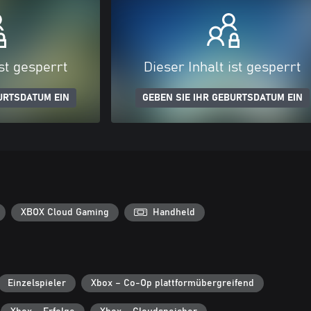
ist gesperrt
Dieser Inhalt ist gesperrt
URTSDATUM EIN
GEBEN SIE IHR GEBURTSDATUM EIN
XBOX Cloud Gaming
Handheld
Einzelspieler
Xbox – Co-Op plattformübergreifend