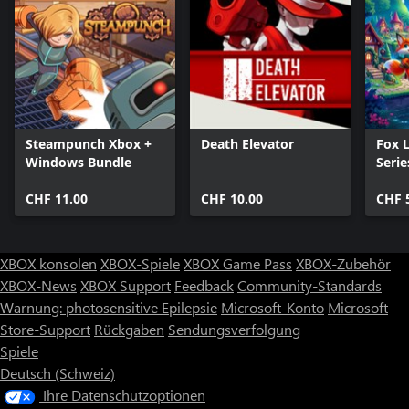
Steampunch Xbox +
Death Elevator
Fox 
Windows Bundle
Serie
CHF 11.00
CHF 10.00
CHF 
XBOX konsolen
XBOX-Spiele
XBOX Game Pass
XBOX-Zubehör
XBOX-News
XBOX Support
Feedback
Community-Standards
Warnung: photosensitive Epilepsie
Microsoft-Konto
Microsoft
Store-Support
Rückgaben
Sendungsverfolgung
Spiele
Deutsch (Schweiz)
Ihre Datenschutzoptionen