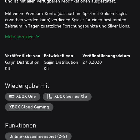
und ist mit allen verfügbaren Modifikationen ausgestattet.
Mit einem Premium-Konto (das auch im Spiel mit Golden Eagles
erworben werden kann) verdienen Spieler fur einen bestimmten
Zeitraum in Tagen zusatzliche Forschungspunkte und Silver Lions.
Wird gleichzeitig ein Premium-Fahrzeug verwendet, addieren sich
Mehr anzeigen
die Boni.
Veröffentlicht von
Entwickelt von
Veröffentlichungsdatum
Gaijin Distribution
Gaijin Distribution
27.8.2020
Kft
Kft
Wiedergabe mit
XBOX One
XBOX Series X|S
XBOX Cloud Gaming
Funktionen
Online-Zusammenspiel (2-8)