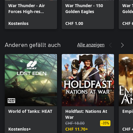
War Thunder - Air
War Thunder - 150
War 
Forces High-res
Golden Eagles
Gold
Texture Pack
Kostenlos
CHF 1.00
CHF 
Alle anzeigen
Anderen gefällt auch
World of Tanks: HEAT
Holdfast: Nations At
Empi
War
CHF 18.00
-35%
Kostenlos+
CHF 11.70+
CHF 