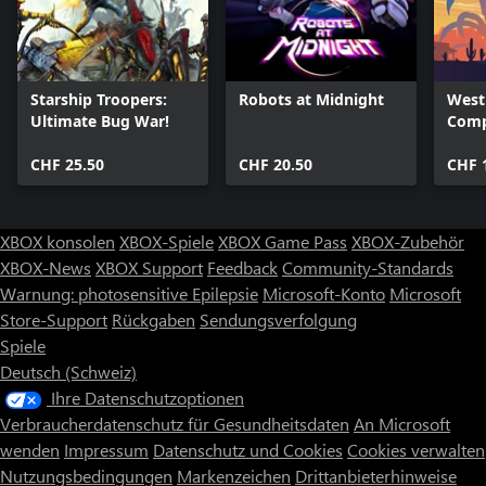
Starship Troopers:
Robots at Midnight
West
Ultimate Bug War!
Comp
CHF 25.50
CHF 20.50
CHF 
XBOX konsolen
XBOX-Spiele
XBOX Game Pass
XBOX-Zubehör
XBOX-News
XBOX Support
Feedback
Community-Standards
Warnung: photosensitive Epilepsie
Microsoft-Konto
Microsoft
Store-Support
Rückgaben
Sendungsverfolgung
Spiele
Deutsch (Schweiz)
Ihre Datenschutzoptionen
Verbraucherdatenschutz für Gesundheitsdaten
An Microsoft
wenden
Impressum
Datenschutz und Cookies
Cookies verwalten
Nutzungsbedingungen
Markenzeichen
Drittanbieterhinweise