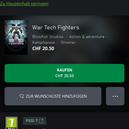
Zu Hauptinhalt springen
War Tech Fighters
Blowfish Studios
•
Action & adventure
•
Kampfspiele
•
Shooter
CHF 20.50
KAUFEN
CHF 20.50
ZUR WUNSCHLISTE HINZUFÜGEN
● ● ●
PEGI 7