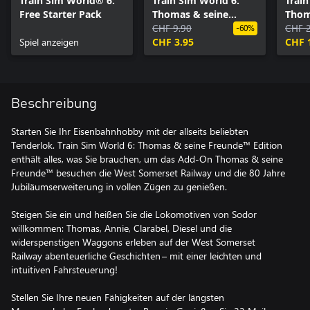
Train Sim World® 6:
Train Sim World 6:
Trai
Free Starter Pack
Thomas & seine
Thom
Freunde™ 80 Jahre
CHF 9.90
Visit
CHF 
-60%
Spiel anzeigen
Jubiläumserweiterun
CHF 3.95
Some
CHF 
g
Beschreibung
Starten Sie Ihr Eisenbahnhobby mit der allseits beliebten
Tenderlok. Train Sim World 6: Thomas & seine Freunde™ Edition
enthält alles, was Sie brauchen, um das Add-On Thomas & seine
Freunde™ besuchen die West Somerset Railway und die 80 Jahre
Jubiläumserweiterung in vollen Zügen zu genießen.
Steigen Sie ein und heißen Sie die Lokomotiven von Sodor
willkommen: Thomas, Annie, Clarabel, Diesel und die
widerspenstigen Waggons erleben auf der West Somerset
Railway abenteuerliche Geschichten – mit einer leichten und
intuitiven Fahrsteuerung!
Stellen Sie Ihre neuen Fähigkeiten auf der längsten