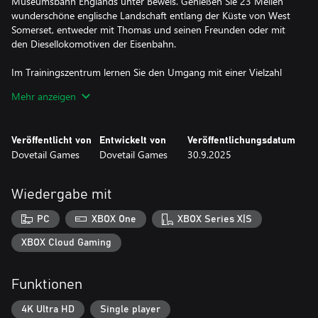
Museumsbahn Englands unter Beweis. Genießen Sie 23 Meilen
wunderschöne englische Landschaft entlang der Küste von West
Somerset, entweder mit Thomas und seinen Freunden oder mit
den Diesellokomotiven der Eisenbahn.
Im Trainingszentrum lernen Sie den Umgang mit einer Vielzahl
von realen Zügen und Situationen und erhalten so die Grundlage
Mehr anzeigen
für Ihre lebenslange Liebe zum Zugfahren! Erweitern Sie Ihr
Hobby und meistern Sie Züge aus der ganzen Welt.
Veröffentlicht von
Entwickelt von
Veröffentlichungsdatum
„TSW Compatible“-Inhalte, die für eine frühere Version von Train
Dovetail Games
Dovetail Games
30.9.2025
Sim World® veröffentlicht wurden – die Funktionen können
gegenüber der ursprünglichen Version unverändert bleiben und
nutzen möglicherweise nicht alle neueren Kernfunktionen.
Wiedergabe mit
Bestimmte Funktionen des Spiels, einschließlich der Online-
PC
XBOX One
XBOX Series X|S
Kommunikation und anderer Online-Funktionen, sind
möglicherweise nicht über Xbox-Kinderkonten zugänglich. Bei
XBOX Cloud Gaming
Xbox bezeichnet der Begriff „Kind“ Spieler unter 13 Jahren, sofern
die örtlichen Gesetze dies nicht anders festlegen.
Funktionen
4K Ultra HD
Single player