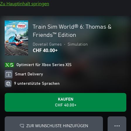
Zu Hauptinhalt springen
Train Sim World® 6: Thomas &
Friends™ Edition
Dovetail Games
•
Simulation
CHF 40.00+
Optimiert für Xbox Series X|S
Smart Delivery
9 unterstützte Sprachen
KAUFEN
CHF 40.00+
ZUR WUNSCHLISTE HINZUFÜGEN
● ● ●