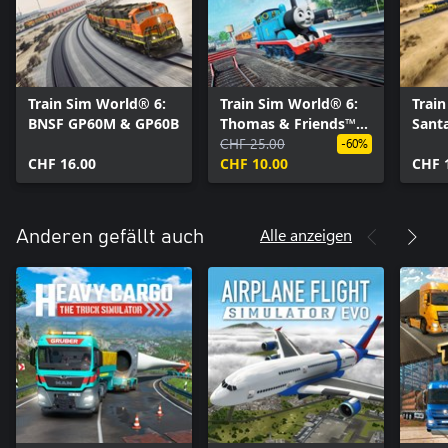
Train Sim World® 6:
Train Sim World® 6:
Trai
BNSF GP60M & GP60B
Thomas & Friends™
Sant
Visit the West
CHF 25.00
Pass
-60%
CHF 16.00
Somerset Railway
CHF 10.00
CHF 
Alle anzeigen
Anderen gefällt auch