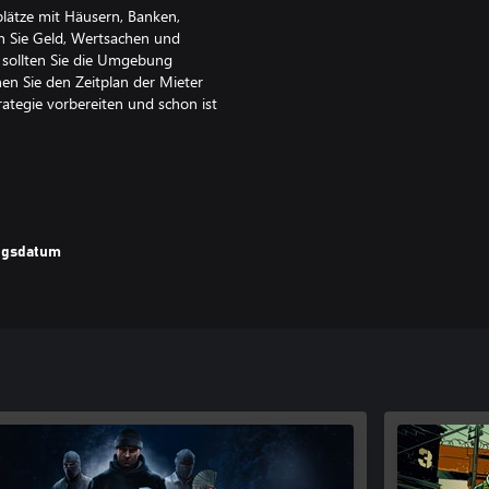
plätze mit Häusern, Banken,
n Sie Geld, Wertsachen und
 sollten Sie die Umgebung
nen Sie den Zeitplan der Mieter
ategie vorbereiten und schon ist
lso müssen Sie sofort einschätzen,
n sollten. Können Sie dem Druck
ungsdatum
äude mit Autos beschäftigen.
allmählich zur Meisterschaft vor,
ste Plan kann scheitern und die
n zu legen. Lassen Sie sich nicht
hritt voraus.
en. Lernen Sie die Gewohnheiten
h und rauben Sie sie aus.