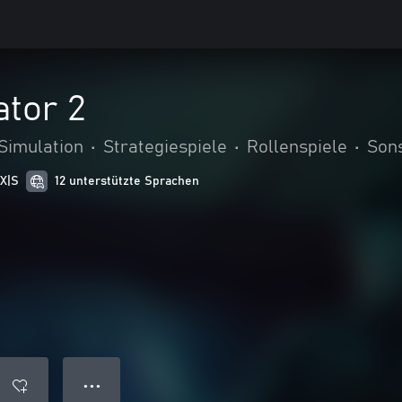
ator 2
Simulation
•
Strategiespiele
•
Rollenspiele
•
Son
 X|S
12 unterstützte Sprachen
● ● ●