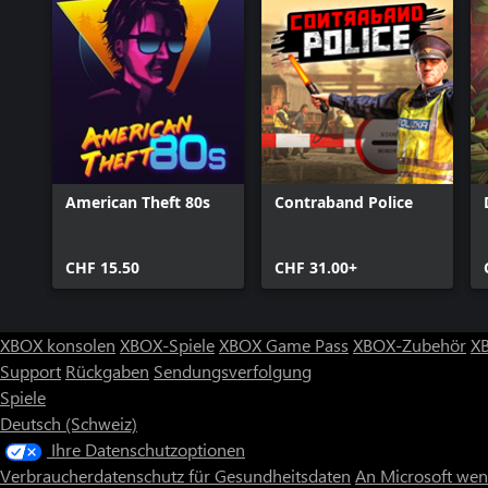
American Theft 80s
Contraband Police
CHF 15.50
CHF 31.00+
XBOX konsolen
XBOX-Spiele
XBOX Game Pass
XBOX-Zubehör
X
Support
Rückgaben
Sendungsverfolgung
Spiele
Deutsch (Schweiz)
Ihre Datenschutzoptionen
Verbraucherdatenschutz für Gesundheitsdaten
An Microsoft we