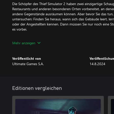
Die Schöpfer des Thief Simulator 2 haben zwei einzigartige Schau
Restaurants und anderen besonderen Orten vorbereitet, an dene
andere Gegenstände ausräumen können. Aber bevor Sie das tun,
untersuchen: Finden Sie heraus, wann sich das Gebäude leert, ler
oder der Angestellten kennen. Dann müssen Sie nur noch eine Str
es vorbei.
Seien Sie einfach schnell und effizient. Sie haben nicht viel Zeit, a
Mehr anzeigen
welchen Gegenstand Sie mitnehmen und welchen Sie liegen lasse
standhalten oder geraten Sie in Panik?
Veröffentlicht von
Veröffentlich
Achten Sie darauf, dass Sie sich zwischen den Überfällen auf Geb
Ultimate Games S.A.
14.8.2024
Beginnen Sie mit kleinen Familienlimousinen und arbeiten Sie sich 
die es Ihnen ermöglicht, die coolsten Sportwagen zu stehlen.
Vergessen Sie nicht, Ihre Augen im Kopf zu behalten. Auch der be
örtliche Polizei wartet nur auf eine Gelegenheit, Sie in Handschelle
Editionen vergleichen
erwischen. Seien Sie den Strafverfolgungsbehörden immer einen Sc
Feature-Liste:
-Zwei Stadtteile mit über 20 Häusern, in die Sie einbrechen könn
der Bewohner, wählen Sie den richtigen Zeitpunkt für den Einbruc