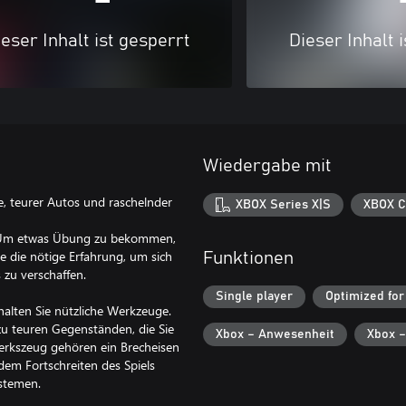
eser Inhalt ist gesperrt
Dieser Inhalt 
Wiedergabe mit
e, teurer Autos und raschelnder
XBOX Series X|S
XBOX C
ist. Um etwas Übung zu bekommen,
e die nötige Erfahrung, um sich
Funktionen
 zu verschaffen.
Single player
Optimized for
halten Sie nützliche Werkzeuge.
 teuren Gegenständen, die Sie
Xbox – Anwesenheit
Xbox –
rkszeug gehören ein Brecheisen
dem Fortschreiten des Spiels
ystemen.