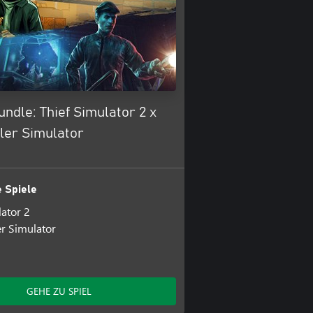
ndle: Thief Simulator 2 x
ler Simulator
 Spiele
lator 2
r Simulator
GEHE ZU SPIEL