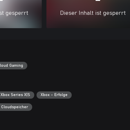
ist gesperrt
Dieser Inhalt ist gesperrt
loud Gaming
 Xbox Series X|S
Xbox – Erfolge
 Cloudspeicher