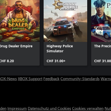
Drug Dealer Empire
Highway Police
The Preci
Simulator
CHF 8.20
CHF 31.00+
CHF 31.00
BOX-News
XBOX Support
Feedback
Community-Standards
Warnu
nden
Impressum
Datenschutz und Cookies
Cookies verwalten
Nut