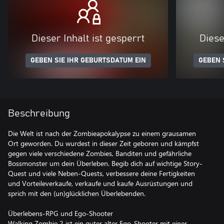
Dieser Inhalt ist gesperrt
Diese
GEBEN SIE IHR GEBURTSDATUM EIN
GEBEN 
Beschreibung
Die Welt ist nach der Zombieapokalypse zu einem grausamen
Ort geworden. Du wurdest in dieser Zeit geboren und kämpfst
gegen viele verschiedene Zombies, Banditen und gefährliche
Bossmonster um dein Überleben. Begib dich auf wichtige Story-
Quest und viele Neben-Quests, verbessere deine Fertigkeiten
und Vorteileverkaufe, verkaufe und kaufe Ausrüstungen und
sprich mit den (un)glücklichen Überlebenden.
Überlebens-RPG und Ego-Shooter
Walking Zombie 2 ist ein guter alter Ego-Shooter mit einer