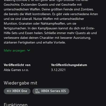
Geschichte, Dutzenden Quests und viel Geschieße mit
unterschiedlichen Waffen. Deine größten Feinde sind Zombies,
die bereits die Welt kontrollieren. Es gibt viele verschiedene Arten
und sie sind überall. Nutze Waffen mit unterschiedlicher
Munition, Granaten oder Nahkampfwaffen, um sie
fertigzumachen. In den Kampfpausen kannst du dich mit Erste-
Hilfe-Sets und Essen heilen. Schließe immer mehr Quests ab und
verbessere dabei deinen Charakter mit besserer Ausrüstung,
stärkeren Fertigkeiten und erhalte Vorteile.
Mehr anzeigen
Features
- Guter alter post-apokalyptischer Einzelspieler-Ego-Shooter
- Attraktive moderne Polygon-Grafik
Veröffentlicht von
Veröffentlichungsdatum
- Karmasystem – gute und schlechte Taten schalten neue
Alda Games s.r.o.
3.12.2021
Optionen und Begegnungen frei
- Dutzende Story- und Neben-Quests
- Viele Waffen, Schutzausrüstungen und andere
Wiedergabe mit
Ausrüstungsgegenstände
- Waffenskins
XBOX One
XBOX Series X|S
- Eine Vielzahl an Gegnern – Zombie-Läufer, Banditen und riesige
Bossmutanten
- Händler in den Siedlungen
Funktionen