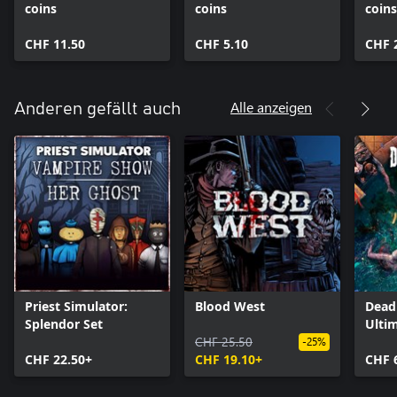
coins
coins
coin
CHF 11.50
CHF 5.10
CHF 
Alle anzeigen
Anderen gefällt auch
Priest Simulator:
Blood West
Dead 
Splendor Set
Ultim
CHF 25.50
-25%
CHF 22.50+
CHF 19.10+
CHF 