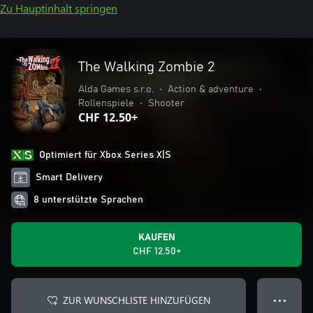
Zu Hauptinhalt springen
The Walking Zombie 2
Alda Games s.r.o.
•
Action & adventure
•
Rollenspiele
•
Shooter
CHF 12.50+
Optimiert für Xbox Series X|S
Smart Delivery
8 unterstützte Sprachen
KAUFEN
CHF 12.50+
ZUR WUNSCHLISTE HINZUFÜGEN
● ● ●