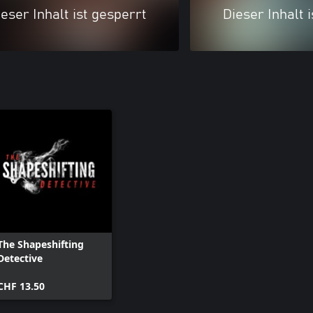
eser Inhalt ist gesperrt
Dieser Inhalt 
The Shapeshifting
Detective
CHF 13.50