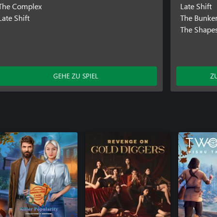
The Complex
Late Shift
Late Shift
The Bunke
The Shapes
GEHE ZU SPIEL
Z