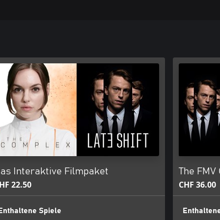
as Interaktive Filmpaket
The FMV C
HF 22.50
CHF 36.00
Enthaltene Spiele
Enthaltene