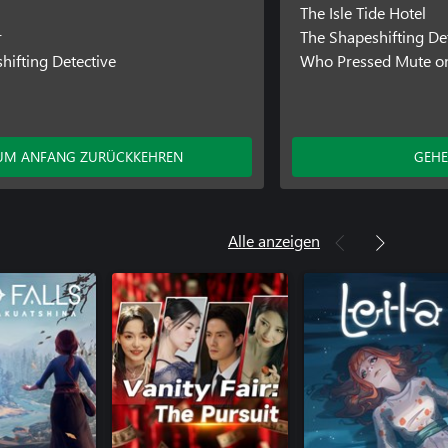
The Isle Tide Hotel
r
The Shapeshifting De
hifting Detective
Who Pressed Mute o
UM ANFANG ZURÜCKKEHREN
GEHE
Alle anzeigen