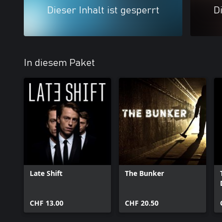
Dieser Inhalt ist gesperrt
Di
In diesem Paket
Late Shift
The Bunker
CHF 13.00
CHF 20.50