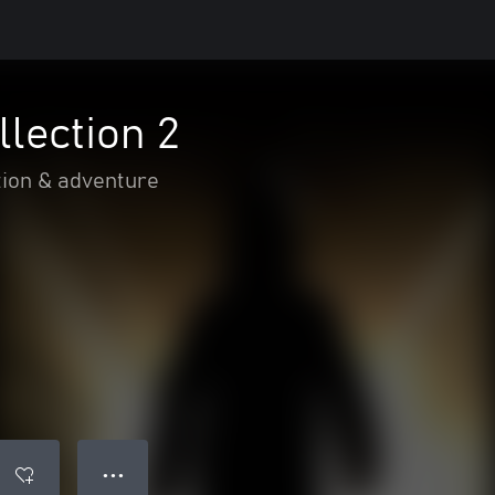
lection 2
tion & adventure
● ● ●