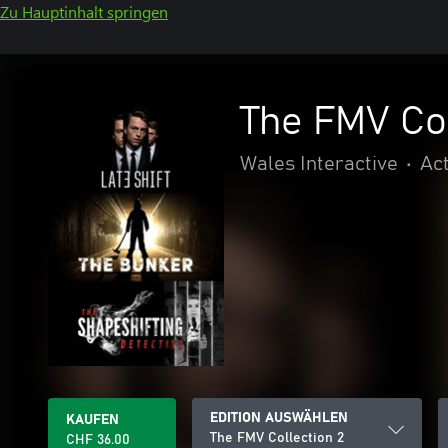
Zu Hauptinhalt springen
The FMV Col
Wales Interactive
•
Ac
EDITION AUSWÄHLEN
KAUFEN
The FMV Collection 2
CHF 36.00