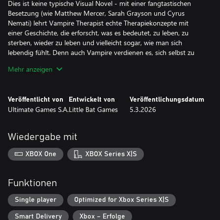
Dies ist keine typische Visual Novel - mit einer fangtastischen
Besetzung (wie Matthew Mercer, Sarah Grayson und Cyrus
Nemati) lehrt Vampire Therapist echte Therapiekonzepte mit
einer Geschichte, die erforscht, was es bedeutet, zu leben, zu
sterben, wieder zu leben und vielleicht sogar, wie man sich
lebendig fühlt. Denn auch Vampire verdienen es, sich selbst zu
lieben.
Mehr anzeigen
Schlüpfen Sie in die Rolle von Sam, einem reformierten
Revolverhelden aus dem Wilden Westen, der zum
Vampirtherapeuten wurde. Nach Jahrhunderten des
Veröffentlicht von
Entwickelt von
Veröffentlichungsdatum
Blutvergießens tut sich Sam in einem stimmungsvollen deutschen
Ultimate Games S.A.
Little Bat Games
5.3.2026
Nachtclub mit einem 3000 Jahre alten blutsaugenden Mentor
zusammen, um andere Vampire durch die Irrungen und
Wirrungen ihrer unsterblichen Existenz zu führen - und ihnen
Wiedergabe mit
eine Chance auf Selbstakzeptanz in einer Welt zu geben, die
ihnen immer fremder wird.
XBOX One
XBOX Series X|S
FEATURES
Funktionen
1. Echte Therapiekonzepte: Sie lernen echte Konzepte der
kognitiven Verhaltenstherapie kennen und anwenden, die von
Single player
Optimized for Xbox Series X|S
lizenzierten Therapeuten überprüft wurden. Indem Sie Aussagen
Smart Delivery
Xbox – Erfolge
von Klienten, die "kognitive Verzerrungen" enthalten,