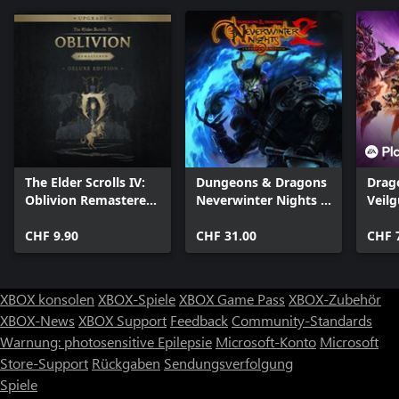
The Elder Scrolls IV:
Dungeons & Dragons
Drag
Oblivion Remastered
Neverwinter Nights 2:
Veil
- Deluxe Edition
Enhanced Edition
Upgrade
CHF 9.90
CHF 31.00
CHF 
XBOX konsolen
XBOX-Spiele
XBOX Game Pass
XBOX-Zubehör
XBOX-News
XBOX Support
Feedback
Community-Standards
Warnung: photosensitive Epilepsie
Microsoft-Konto
Microsoft
Store-Support
Rückgaben
Sendungsverfolgung
Spiele