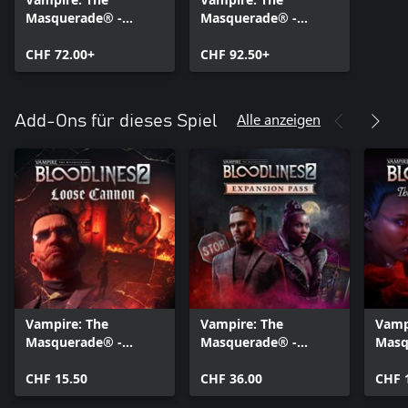
Masquerade® -
Masquerade® -
Bloodlines™ 2 -
Bloodlines™ 2 -
Deluxe Edition
CHF 72.00+
Premium Edition
CHF 92.50+
Alle anzeigen
Add-Ons für dieses Spiel
Vampire: The
Vampire: The
Vamp
Masquerade® -
Masquerade® -
Masq
Bloodlines™ 2 - Loose
Bloodlines™ 2 -
Blood
Cannon
CHF 15.50
Expansion Pass
CHF 36.00
Flow
CHF 