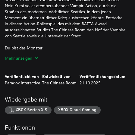
Noir-Krimi voller atemberaubender Vampir-Action, durch die
Straßen des modernen, nächtlichen Seattles, in dem jeden
Moment ein übernatürlicher Krieg ausbrechen könnte. Entdecke
in diesem Action-Rollenspiel des mit dem BAFTA Award
ausgezeichneten Studios The Chinese Room den Hof der Vampire
von Seattle sowie die Unterwelt der Stadt.
Du bist das Monster
Blut ist deine Nahrung und stärkt deine Vampirdisziplinen.
Mehr anzeigen
Nachts begibst du dich auf die Jagd und trinkst von den
Einwohnern der Stadt. Nutze deine übernatürlichen Kräfte oder
deine Überzeugungskraft, um nichts ahnende Menschen in
Veröffentlicht von
Entwickelt von
Veröffentlichungsdatum
dunkle Gassen zu locken, wo du dann deinen Durst stillst. Doch
Paradox Interactive
The Chinese Room
21.10.2025
hüte dich davor, die Maskerade zu brechen: Gib niemals preis,
was du bist, sonst drohen dir Konsequenzen – nicht nur durch
die Polizei, sondern auch durch andere Ungeheuer, die nachts ihr
Wiedergabe mit
Unwesen treiben.
XBOX Series X|S
XBOX Cloud Gaming
Erlebe immersive, nervenkitzelnde Kämpfe, die je nach deiner
Wahl des Vampirclans verschiedene Spielstile und -ansätze
belohnen. Wirst du dich im Nahkampf mit übernatürlicher Stärke
Funktionen
beweisen, aus der Ferne mit Blutmagie angreifen, oder dich als