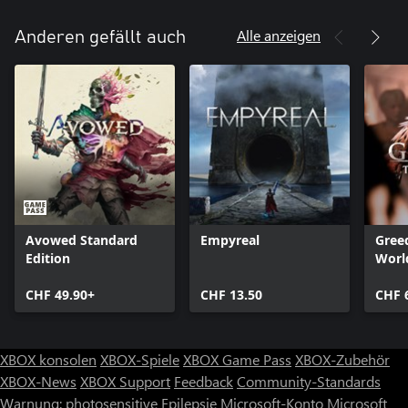
Alle anzeigen
Anderen gefällt auch
Avowed Standard
Empyreal
Greed
Edition
Worl
CHF 49.90+
CHF 13.50
CHF 
XBOX konsolen
XBOX-Spiele
XBOX Game Pass
XBOX-Zubehör
XBOX-News
XBOX Support
Feedback
Community-Standards
Warnung: photosensitive Epilepsie
Microsoft-Konto
Microsoft