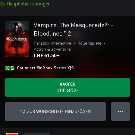
Zu Hauptinhalt springen
Vampire: The Masquerade® -
Bloodlines™ 2
Paradox Interactive
•
Rollenspiele
•
Action & adventure
CHF 61.50+
Optimiert für Xbox Series X|S
KAUFEN
CHF 61.50+
ZUR WUNSCHLISTE HINZUFÜGEN
● ● ●