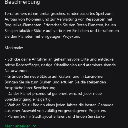
Beschreibung
Terraformers ist ein umfangreiches, rundenbasiertes Spiel zum
Aufbau von Kolonien und zur Verwaltung von Ressourcen mit
Roguelike-Elementen. Erforschen Sie den Roten Planeten, bauen
Sie spektakuläre Städte auf, verbreiten Sie Leben und terraformen
Sie den Planeten mit ehrgeizigen Projekten.
Merkmale:
- Schicke deine Anführer an geheimnisvolle Orte und entdecke
reiche Rohstofflager, riesige Kristallhöhlen und atemberaubende
Naturwunder.
- Gründen Sie neue Städte auf Kratern und in Lavaröhren.
Bringen Sie sie zum Blühen und erfüllen Sie die steigenden
Ansprüche Ihrer Bevölkerung.
- Da der Planet prozedural generiert wird, ist jeder neue
Spieldurchgang einzigartig.
- Wählen Sie zu Beginn eines jeden Jahres die besten Gebäude
aus einer Auswahl von zufällig vorgeschlagenen Projekten.
- Planen Sie Ihr Stadtlayout effizient und finden Sie starke
Synergien zwischen Gebäuden.
Mehr anzeigen
- Erweitern Sie Ihre Städte zu utopischen Metropolen oder zu