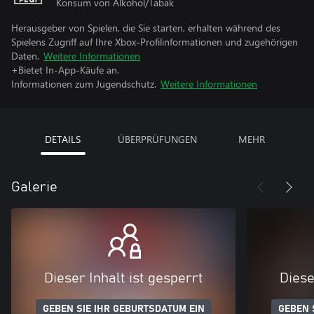
Konsum von Alkohol/Tabak
Herausgeber von Spielen, die Sie starten, erhalten während des
Spielens Zugriff auf Ihre Xbox-Profilinformationen und zugehörigen
Daten.
Weitere Informationen
+Bietet In-App-Käufe an.
Informationen zum Jugendschutz.
Weitere Informationen
DETAILS
ÜBERPRÜFUNGEN
MEHR
Galerie
Dieser Inhalt ist gesperrt
Diese
GEBEN SIE IHR GEBURTSDATUM EIN
GEBEN 