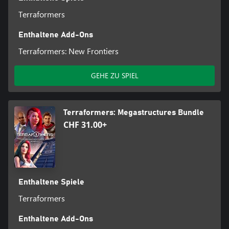
Diese Version enthält alle DLCs für beide Spiele!
Terraformers
Enthaltene Add-Ons
Terraformers: New Frontiers
GEHE ZU SPIEL
Terraformers: Megastructures Bundle
CHF 31.00+
Enthaltene Spiele
Terraformers
Enthaltene Add-Ons