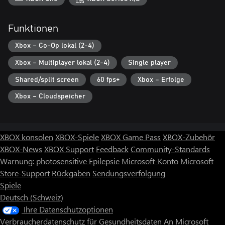
Funktionen
Xbox – Co-Op lokal (2-4)
Xbox – Multiplayer lokal (2-4)
Single player
Shared/split screen
60 fps+
Xbox – Erfolge
Xbox – Cloudspeicher
XBOX konsolen
XBOX-Spiele
XBOX Game Pass
XBOX-Zubehör
XBOX-News
XBOX Support
Feedback
Community-Standards
Warnung: photosensitive Epilepsie
Microsoft-Konto
Microsoft
Store-Support
Rückgaben
Sendungsverfolgung
Spiele
Deutsch (Schweiz)
Ihre Datenschutzoptionen
Verbraucherdatenschutz für Gesundheitsdaten
An Microsoft