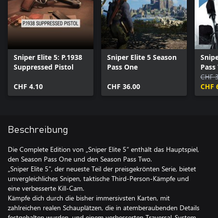
Sniper Elite 5: P.1938
Sniper Elite 5 Season
Snipe
Suppressed Pistol
Pass One
Pass
CHF 
CHF 4.10
CHF 36.00
CHF 
Beschreibung
Die Complete Edition von „Sniper Elite 5“ enthält das Hauptspiel,
den Season Pass One und den Season Pass Two.
„Sniper Elite 5“, der neueste Teil der preisgekrönten Serie, bietet
unvergleichliches Snipen, taktische Third-Person-Kämpfe und
eine verbesserte Kill-Cam.
Kämpfe dich durch die bisher immersivsten Karten, mit
zahlreichen realen Schauplätzen, die in atemberaubenden Details
festgehalten wurden, und einem verbesserten Traversal-System,