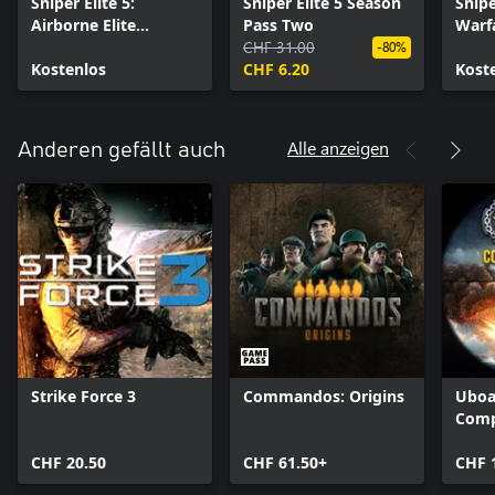
Sniper Elite 5:
Sniper Elite 5 Season
Snipe
Airborne Elite
Pass Two
Warf
Weapon And Skin
CHF 31.00
Pack
-80%
Pack
Kostenlos
CHF 6.20
Kost
Alle anzeigen
Anderen gefällt auch
Strike Force 3
Commandos: Origins
Uboa
Comp
CHF 20.50
CHF 61.50+
CHF 