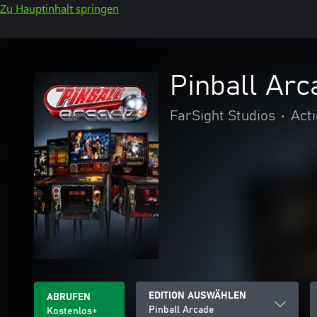
Zu Hauptinhalt springen
Pinball Arc
FarSight Studios
•
Act
EDITION AUSWÄHLEN
ABRUFEN
Pinball Arcade
Kostenlos+