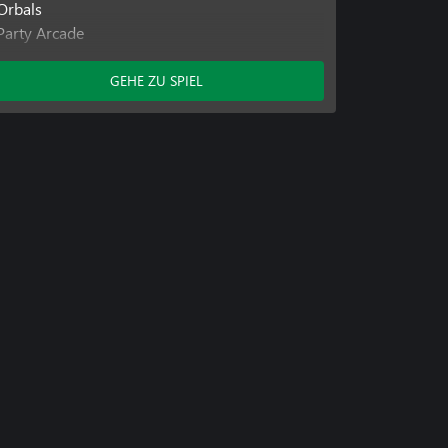
Orbals
Party Arcade
Pinball Arcade
GEHE ZU SPIEL
Enthaltene Add-Ons
Gottlieb Tischpaket 3