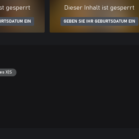
ist gesperrt
Dieser Inhalt ist gesperrt
URTSDATUM EIN
GEBEN SIE IHR GEBURTSDATUM EIN
es X|S