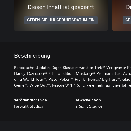
Dieser Inhalt ist gesperrt
Di
GEBEN SIE IHR GEBURTSDATUM EIN
GE
Beschreibung
Periodische Updates fügen Klassiker wie Star Trek™ Vengeance
Harley-Davidson® / Third Edition, Mustang® Premium, Last Acti
on a World Tour™, Pistol Poker™, Frank Thomas' Big Hurt™, Gla
Genie™, Wipe Out™, Rescue 911™ (und viele mehr auf viele Jahre 
Veröffentlicht von
Entwickelt von
FarSight Studios
FarSight Studios