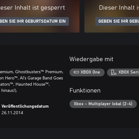
eser Inhalt ist gesperrt
Dieser Inhalt 
BEN SIE IHR GEBURTSDATUM EIN
GEBEN SIE IHR GEB
Wiedergabe mit
 Premium, Ghostbusters™ Premium,
XBOX One
XBOX Seri
on Hero™, Al's Garage Band Goes
diators™, Haunted House™,
hinaus!),
Funktionen
Xbox – Multiplayer lokal (2-4)
Veröffentlichungsdatum
26.11.2014