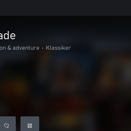
ade
ion & adventure
•
Klassiker