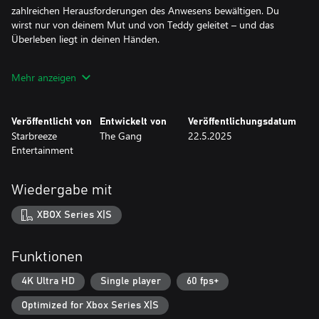
zahlreichen Herausforderungen des Anwesens bewältigen. Du
wirst nur von deinem Mut und von Teddy geleitet – und das
Überleben liegt in deinen Händen.
Ein Anwesen voller Geheimnisse
Mehr anzeigen
Du musst die schaurige Geschichte enthüllen, die in den Wänden
des Anwesens verborgen ist. Entdecke die tragische
Vergangenheit und die Ereignisse, die es zu einem Ort der
Veröffentlicht von
Entwickelt von
Veröffentlichungsdatum
Alpträume gemacht haben.
Starbreeze
The Gang
22.5.2025
Entertainment
Psychisches Unbehagen
Nicht alles ist so, wie es zu sein scheint. Die Grenze zwischen
Realität und Illusion ist dünn wie Papier – und deine Sinne
Wiedergabe mit
können dir einen Streich spielen.
XBOX Series X|S
Hauptsache überleben
Du musst den unerbittlichen Fängern entkommen und die
Geheimnisse deiner Gefangenschaft aufdecken. Wirst du die
Funktionen
Wahrheit herausfinden und dich befreien können, oder wirst du
4K Ultra HD
Single player
60 fps+
Optimized for Xbox Series X|S