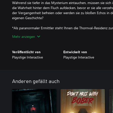
Während sie tiefer in das Mysterium eintauchen, müssen sie sich 
die Wahrheit hinter dem Fluch aufdecken, bevor er sie alle verzeh
der Vergangenheit befreien oder werden sie zu bloßen Echos in 
eigenen Geschichte?
*Als paranormaler Ermittler steht Ihnen die Thornval-Residenz zur
Kameraaufnahmeausrüstung an strategischen Stellen rund um das
Mehr anzeigen
*Verwenden Sie Ihre Kamera auf der Rückseite Ihres Lieferwage
überwachen und geisterhafte Ereignisse zu beobachten und zu u
*Verwenden Sie Ihre Geisterbox, um die schrecklichen Geheimniss
Veröffentlicht von
Entwickelt von
unter der Thornval-Residenz aufzudecken.
Playstige Interactive
Playstige Interactive
Anderen gefällt auch