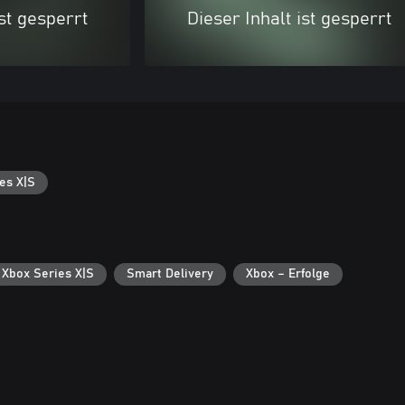
ist gesperrt
Dieser Inhalt ist gesperrt
es X|S
 Xbox Series X|S
Smart Delivery
Xbox – Erfolge