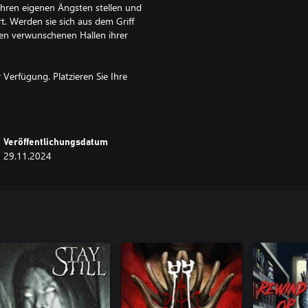
ihren eigenen Ängsten stellen und
rt. Werden sie sich aus dem Griff
den verwunschenen Hallen ihrer
 Verfügung. Platzieren Sie Ihre
 verlassene Haus.
ns, um Kameraübertragungen zu
ntersuchen.
e in den kryptischen Verliesen
Veröffentlichungsdatum
29.11.2024