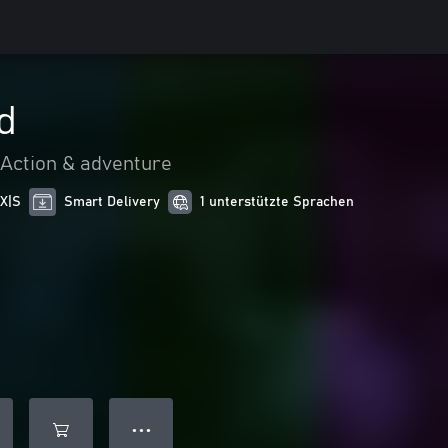
d
Action & adventure
 X|S
Smart Delivery
1 unterstützte Sprachen
● ● ●