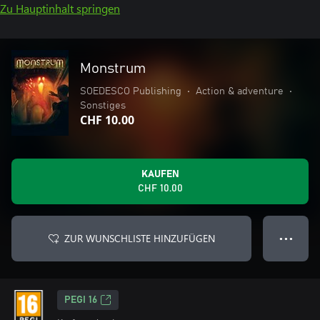
Zu Hauptinhalt springen
Monstrum
SOEDESCO Publishing
•
Action & adventure
•
Sonstiges
CHF 10.00
KAUFEN
CHF 10.00
ZUR WUNSCHLISTE HINZUFÜGEN
● ● ●
PEGI 16