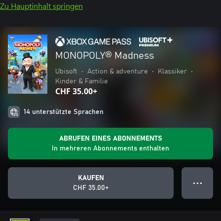
Zu Hauptinhalt springen
MONOPOLY® Madness
Ubisoft
•
Action & adventure
•
Klassiker
•
Kinder & Familie
CHF 35.00+
14 unterstützte Sprachen
ABRUFEN EINES ABONNEMENTS
In mehreren Abonnements enthalten
KAUFEN
● ● ●
CHF 35.00+