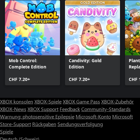
Mob Control:
Candivity: Gold
Plant
Complete Edition
Edition
Repl
CHF 7.20+
CHF 7.20+
CHF 
XBOX konsolen
XBOX-Spiele
XBOX Game Pass
XBOX-Zubehör
XBOX-News
XBOX Support
Feedback
Community-Standards
Warnung: photosensitive Epilepsie
Microsoft-Konto
Microsoft
Store-Support
Rückgaben
Sendungsverfolgung
Spiele
Deutsch (Schweiz)