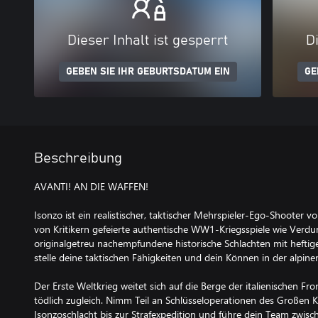
Dieser Inhalt ist gesperrt
Di
GEBEN SIE IHR GEBURTSDATUM EIN
GE
Beschreibung
AVANTI! AN DIE WAFFEN!
Isonzo ist ein realistischer, taktischer Mehrspieler-Ego-Shooter 
von Kritikern gefeierte authentische WW1-Kriegsspiele wie Verd
originalgetreu nachempfundene historische Schlachten mit heftig
stelle deine taktischen Fähigkeiten und dein Können in der alpine
Der Erste Weltkrieg weitet sich auf die Berge der italienischen F
tödlich zugleich. Nimm Teil an Schlüsseloperationen des Großen K
Isonzoschlacht bis zur Strafexpedition und führe dein Team zwis