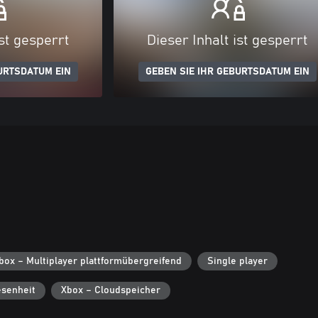
ist gesperrt
Dieser Inhalt ist gesperrt
URTSDATUM EIN
GEBEN SIE IHR GEBURTSDATUM EIN
box – Multiplayer plattformübergreifend
Single player
senheit
Xbox – Cloudspeicher