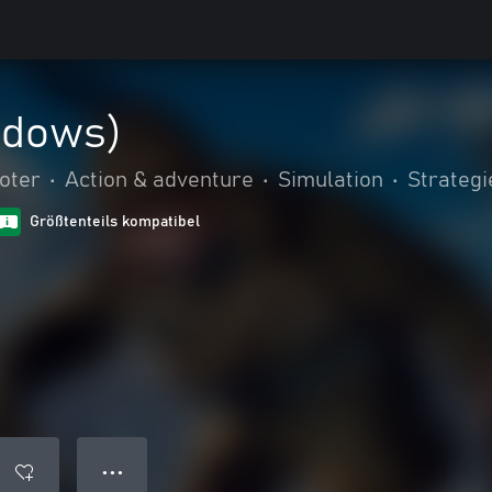
ndows)
oter
•
Action & adventure
•
Simulation
•
Strategi
Größtenteils kompatibel
● ● ●