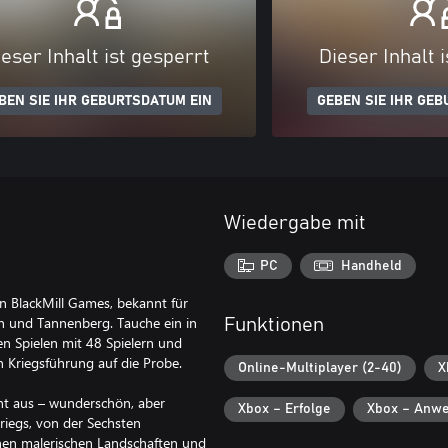
eser Inhalt ist gesperrt
Dieser Inhalt 
BEN SIE IHR GEBURTSDATUM EIN
GEBEN SIE IHR GEB
Wiedergabe mit
PC
Handheld
von BlackMill Games, bekannt für
un und Tannenberg. Tauche ein in
Funktionen
en Spielen mit 48 Spielern und
n Kriegsführung auf die Probe.
Online-Multiplayer (2-40)
X
ront aus – wunderschön, aber
Xbox – Erfolge
Xbox – Anwe
riegs, von der Sechsten
chen malerischen Landschaften und