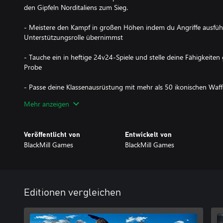
den Gipfeln Norditaliens zum Sieg.
- Meistere den Kampf in großen Höhen indem du Angriffe ausführs
Unterstützungsrolle übernimmst
- Tauche ein in heftige 24v24-Spiele und stelle deine Fähigkeiten 
Probe
- Passe deine Klassenausrüstung mit mehr als 50 ikonischen Waffe
und Anpassungsgegenständen aus dem 1. Weltkrieg an
Mehr anzeigen
- Kämpfe dich über die italienischen Alpen auf dynamischen Schla
zu steilen Klippen
Veröffentlicht von
Entwickelt von
BlackMill Games
BlackMill Games
- Tauche ein in den Großen Krieg, mit historisch-authentischen 
Musik
Spiele plattformübergreifend mit anderen Konsolenspielern (Gen 
zu beschleunigen und eine größere Auswahl zu haben.
Editionen vergleichen