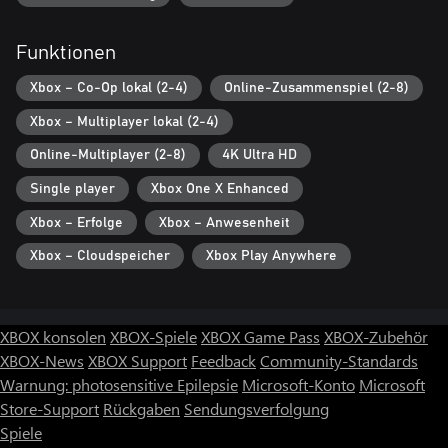
Funktionen
Xbox – Co-Op lokal (2-4)
Online-Zusammenspiel (2-8)
Xbox – Multiplayer lokal (2-4)
Online-Multiplayer (2-8)
4K Ultra HD
Single player
Xbox One X Enhanced
Xbox – Erfolge
Xbox – Anwesenheit
Xbox – Cloudspeicher
Xbox Play Anywhere
XBOX konsolen
XBOX-Spiele
XBOX Game Pass
XBOX-Zubehör
XBOX-News
XBOX Support
Feedback
Community-Standards
Warnung: photosensitive Epilepsie
Microsoft-Konto
Microsoft
Store-Support
Rückgaben
Sendungsverfolgung
Spiele