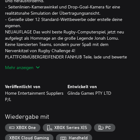
und herausfordernd.
- Seitenlinien-Kamerawinkel und Drop-Goal-Kamera für eine
realitätsnahe Simulation der Übertragungsansicht.
- Genieße über 12 Standard-Wettbewerbe oder erstelle deine
eigenen.
NEUAUFLAGE Das wohl beste Rugby-Computerspiel, jetzt neu
aufgelegt als Hommage an die große Legende Jonah Lomu.
Keine lizenzierten Teams, sondern purer Spaß mit dem
Nervenkitzel von Rugby Challenge 4!
PLATTFORMÜBERGREIFENDER FANHUB Teile, lade und bewerte
Spieler und Teams mit unserem berühmten Fanhub über alle
Mehr anzeigen
Plattformen hinweg!
DAS ENDGÜLTIGE RUGBY-ERLEBNIS Mehrere Spielmodi,
darunter: Einzelspiel, Wettbewerb mit mehreren Teams,
Veröffentlicht von
Entwickelt von
umfangreicher mehrjähriger Karrieremodus, Be-a-Pro-Modus
Home Entertainment Suppliers
Glinda Games PTY LTD
und Online-Modus für 8 Spieler.
P/L
Wiedergabe mit
XBOX One
XBOX Series X|S
PC
XBOX Cloud Gaming
Handheld