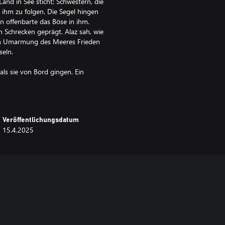
nd in See sticht; Schwestern, die
 ihm zu folgen. Die Segel hingen
n offenbarte das Böse in ihm.
 Schrecken geprägt. Alaz sah, wie
en Umarmung des Meeres Frieden
seln.
ls sie von Bord gingen. Ein
 worden. Speisen und Getränke gab
en aus Alaz‘ Heimat gesellten sich
igkeit taube Ohren und
Veröffentlichungsdatum
15.4.2025
hte und Alaz sich darauf
n – doch diesmal mit dem Tod des
leisch, nahm ihm seinen Stolz und
id schloss sie sich den Gästen in
baren Gewehr des Kaufmanns,
em Sultanspalast in die
en die in der Haupthalle
 stellen, hatte Alaz ihr erstes