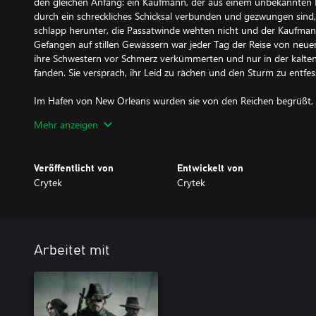
den gleichen Anfang: ein Kaufmann, der aus einem unbekannten La
durch ein schreckliches Schicksal verbunden und gezwungen sind,
schlapp herunter, die Passatwinde wehten nicht und der Kaufman
Gefangen auf stillen Gewässern war jeder Tag der Reise von neuen
ihre Schwestern vor Schmerz verkümmerten und nur in der kalt
fanden. Sie versprach, ihr Leid zu rächen und den Sturm zu entfes
Im Hafen von New Orleans wurden sie von den Reichen begrüßt, a
Anwesen, das sie Sultanspalast nannten, war für sie vorbereitet
Mehr anzeigen
es reichlich, um jeden gierigen Wunsch zu befriedigen, und Melodi
zu den Klängen in den Straßen von New Orleans. Durch Zügellos
geblendete Augen.
Veröffentlicht von
Entwickelt von
Crytek
Crytek
Es dauerte nicht lange, bis der Wind heulte, das Hafenwasser koc
vorbereitete, den Kaufmann erneut in seiner Kammer zu begrüße
Stolzes in ihrer Hand. Sie durchtrennte vorsichtig Muskeln und F
ließ ihn blutend auf seinem Bett zurück. Mit blutverschmiertem Kle
der Haupthalle an und schenkte ihnen mit Shahmaran, dem kost
Arbeitet mit
einen raschen Tod.
Als der Sturm am Morgen nachließ, ergoss sich ein Blutfluss aus d
sturmgepeitschten Straßen. Die Bürger von New Orleans entdeckt
gestapelten Leichen. Und als ratlose Menschen begannen, Fragen zu