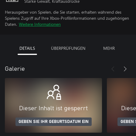
Starke Gewalt, Kraftausdrücke
Herausgeber von Spielen, die Sie starten, erhalten während des
Spielens Zugriff auf Ihre Xbox-Profilinformationen und zugehörigen
Daten.
Weitere Informationen
DETAILS
ÜBERPRÜFUNGEN
MEHR
Galerie
Dieser Inhalt ist gesperrt
Diese
GEBEN SIE IHR GEBURTSDATUM EIN
GEBEN 