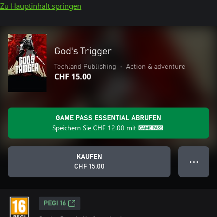
Zu Hauptinhalt springen
God's Trigger
Techland Publishing
•
Action & adventure
CHF 15.00
GAME PASS ESSENTIAL ABRUFEN
Speichern Sie
CHF 12.00
mit
KAUFEN
● ● ●
CHF 15.00
PEGI 16