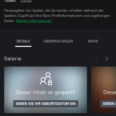
Gewalt
Herausgeber von Spielen, die Sie starten, erhalten während des
Spielens Zugriff auf Ihre Xbox-Profilinformationen und zugehörigen
Daten.
Weitere Informationen
DETAILS
ÜBERPRÜFUNGEN
MEHR
Galerie
Dieser Inhalt ist gesperrt
Diese
GEBEN SIE IHR GEBURTSDATUM EIN
GEBEN 