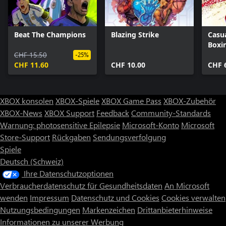
Beat The Champions
Blazing Strike
Casua
Boxi
CHF 15.50
-25%
CHF 11.60
CHF 10.00
CHF 
XBOX konsolen
XBOX-Spiele
XBOX Game Pass
XBOX-Zubehör
XBOX-News
XBOX Support
Feedback
Community-Standards
Warnung: photosensitive Epilepsie
Microsoft-Konto
Microsoft
Store-Support
Rückgaben
Sendungsverfolgung
Spiele
Deutsch (Schweiz)
Ihre Datenschutzoptionen
Verbraucherdatenschutz für Gesundheitsdaten
An Microsoft
wenden
Impressum
Datenschutz und Cookies
Cookies verwalten
Nutzungsbedingungen
Markenzeichen
Drittanbieterhinweise
Informationen zu unserer Werbung