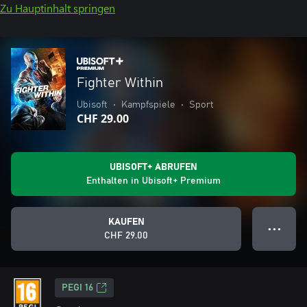
Zu Hauptinhalt springen
Fighter Within
Ubisoft
•
Kampfspiele
•
Sport
CHF 29.00
UBISOFT+ ABRUFEN
Enthalten in Ubisoft+ Premium
KAUFEN
● ● ●
CHF 29.00
PEGI 16