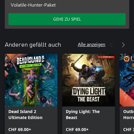
Volatile-Hunter-Paket
GEHE ZU SPIEL
Alle anzeigen
Anderen gefällt auch
Dead Island 2
Dying Light: The
Outb
Ultimate Edition
Beast
Horr
CHF 69.00+
CHF 69.00+
CHF 