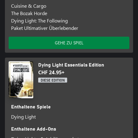
TAG-UND-NACHT-ZYKLUS
Cuisine & Cargo
Erlebe die dramatische Veränderung der Welt, wenn du bei
The Bozak Horde
Sonnenuntergang vom Jäger zum Gejagten wirst. Stelle dich der
Dying Light: The Following
kommenden Bedrohung oder laufe weg, ohne je zurück zu
Paket Ultimativer Überlebender
schauen.
4-SPIELER-KOOP
GEHE ZU SPIEL
Schließe dich mit anderen Spielern im aufregenden Koop-Modus
zusammen und erhöht so eure Überlebenschancen. Bestreitet die
Story-Kampagne gemeinsam und zeigt, wie weit ihr es als Team
schafft.
Dying Light Essentials Edition
CHF 24.95+
DIESE EDITION
Enthaltene Spiele
Dying Light
Enthaltene Add-Ons