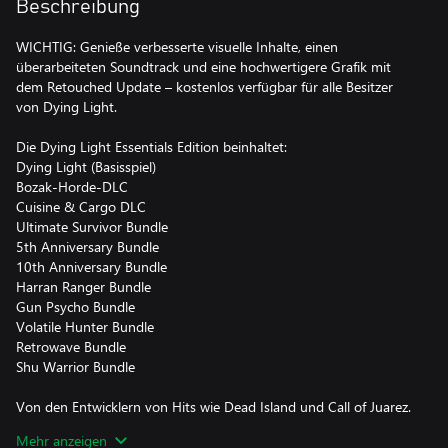
Beschreibung
WICHTIG: Genieße verbesserte visuelle Inhalte, einen
überarbeiteten Soundtrack und eine hochwertigere Grafik mit
dem Retouched Update – kostenlos verfügbar für alle Besitzer
von Dying Light.
Die Dying Light Essentials Edition beinhaltet:
Dying Light (Basisspiel)
Bozak-Horde-DLC
Cuisine & Cargo DLC
Ultimate Survivor Bundle
5th Anniversary Bundle
10th Anniversary Bundle
Harran Ranger Bundle
Gun Psycho Bundle
Volatile Hunter Bundle
Retrowave Bundle
Shu Warrior Bundle
Von den Entwicklern von Hits wie Dead Island und Call of Juarez.
Ausgezeichnet mit über 50 Preisen und Nominierungen. Das
Mehr anzeigen
Spiel, dessen kompromisslose Herangehensweise an das