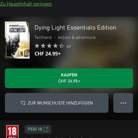
Zu Hauptinhalt springen
Dying Light Essentials Edition
Techland
•
Action & adventure
69
CHF 24.95+
KAUFEN
CHF 24.95+
ZUR WUNSCHLISTE HINZUFÜGEN
● ● ●
PEGI 18