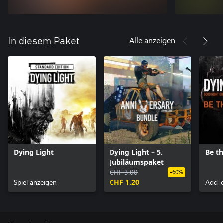
Alle anzeigen
In diesem Paket
Dying Light
Dying Light – 5.
Be t
Jubiläumspaket
CHF 3.00
-60%
Spiel anzeigen
CHF 1.20
Add-o