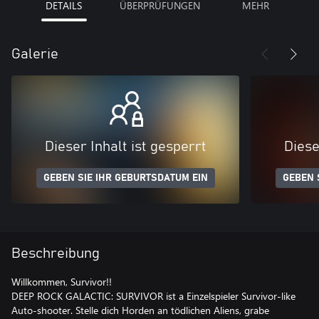
DETAILS
ÜBERPRÜFUNGEN
MEHR
Galerie
Dieser Inhalt ist gesperrt
Diese
GEBEN SIE IHR GEBURTSDATUM EIN
GEBEN 
Beschreibung
Willkommen, Survivor!!
DEEP ROCK GALACTIC: SURVIVOR ist a Einzelspieler Survivor-like
Auto-shooter. Stelle dich Horden an tödlichen Aliens, grabe