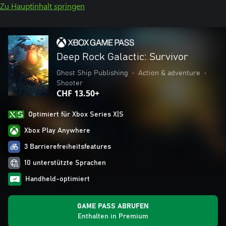
Zu Hauptinhalt springen
Deep Rock Galactic: Survivor
Ghost Ship Publishing
•
Action & adventure
•
Shooter
CHF 13.50+
Optimiert für Xbox Series X|S
Xbox Play Anywhere
3 Barrierefreiheitsfeatures
10 unterstützte Sprachen
Handheld-optimiert
GAME PASS ABRUFEN
Enthalten in Premium