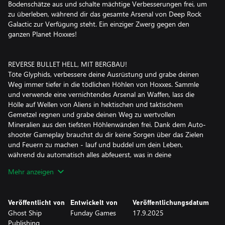
Bodenschätze aus und schalte mächtige Verbesserungen frei, um
zu überleben, während dir das gesamte Arsenal von Deep Rock
Galactic zur Verfügung steht. Ein einziger Zwerg gegen den
ganzen Planet Hoxxes!
REVERSE BULLET HELL, MIT BERGBAU!
Töte Glyphids, verbessere deine Ausrüstung und grabe deinen
Weg immer tiefer in die tödlichen Höhlen von Hoxxes. Sammle
und verwende eine vernichtendes Arsenal an Waffen, lass die
Hölle auf Wellen von Aliens in hektischen und taktischem
Gemetzel regnen und grabe deinen Weg zu wertvollen
Mineralien aus den tiefsten Höhlenwänden frei. Dank dem Auto-
shooter Gameplay brauchst du dir keine Sorgen über das Zielen
und Feuern zu machen - lauf und buddel um dein Leben,
während du automatisch alles abfeuerst, was in deine
Zwergenhände passt.
Mehr anzeigen
Jede Mission ist einzigartig mit eigener prozedural generierter
Höhle und feindlichen Wellen, genau so, wie du es aus Deep Rock
Veröffentlicht von
Entwickelt von
Veröffentlichungsdatum
Galactic gewohnt bist.
Ghost Ship
Funday Games
17.9.2025
Publishing
ERFÜLLE MISSIONSZIELE UM STÄRKER ZU WERDEN