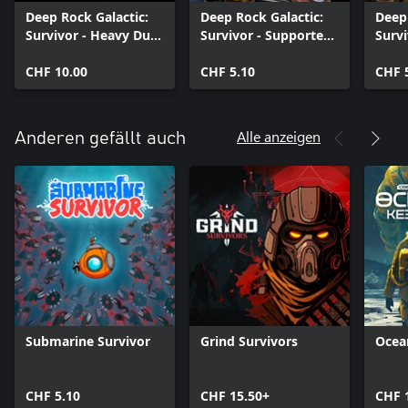
Deep Rock Galactic:
Deep Rock Galactic:
Deep 
Survivor - Heavy Duty
Survivor - Supporter
Survi
Expansion
Pack
Pack
CHF 10.00
CHF 5.10
CHF 
Alle anzeigen
Anderen gefällt auch
Submarine Survivor
Grind Survivors
Ocea
CHF 5.10
CHF 15.50+
CHF 