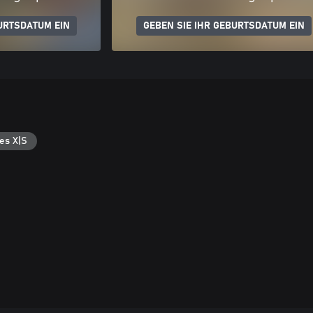
URTSDATUM EIN
GEBEN SIE IHR GEBURTSDATUM EIN
es X|S