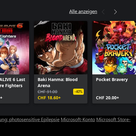
Alle anzeigen
LIVE 6 Last
Baki Hanma: Blood
Pocket Bravery
e Fighters
Arena
CHF 31.00
-40%
s+
CHF 18.60+
CHF 20.00+
ng: photosensitive Epilepsie
Microsoft-Konto
Microsoft Store-